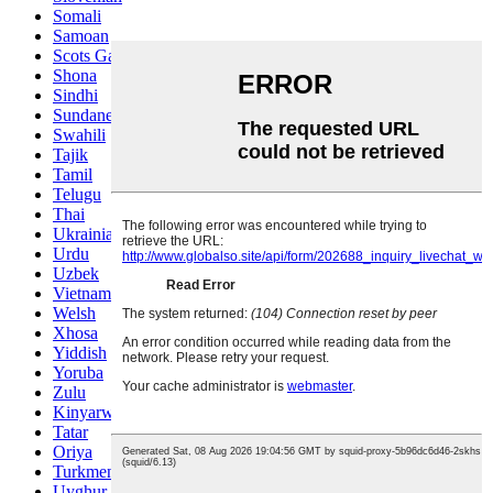
Somali
Samoan
Scots Gaelic
Shona
Sindhi
Sundanese
Swahili
Tajik
Tamil
Telugu
Thai
Ukrainian
Urdu
Uzbek
Vietnamese
Welsh
Xhosa
Yiddish
Yoruba
Zulu
Kinyarwanda
Tatar
Oriya
Turkmen
Uyghur