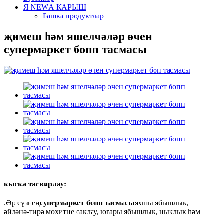
Я NEWА КАРЫШ
Башка продуктлар
җимеш һәм яшелчәләр өчен
супермаркет бопп тасмасы
кыска тасвирлау:
.Әр сүзнең
супермаркет бопп тасмасы
яхшы ябышлык,
әйләнә-тирә мохитне саклау, югары ябышлык, ныклык һәм