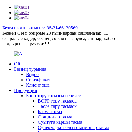
Безгә шалтыратыгыз: 86-21-66120569
Безнең CNY бәйрәме 23 гыйнвардан башланачак. 13
февральгә кадәр, сезнең соравыгыз булса, зинһар, хәбәр
калдырыгыз, рәхмәт !!!
Өй
Безнең турында
Видео
Сертификат
Клиент эше
Продукция
Бопп төрү тасмасы сериясе
BOPP төрү тасмасы
Төсле төрү тасмасы
Басма тасма
Стационар тасма
Суытуга каршы тасма
Супермаркет өчен стационар тасма