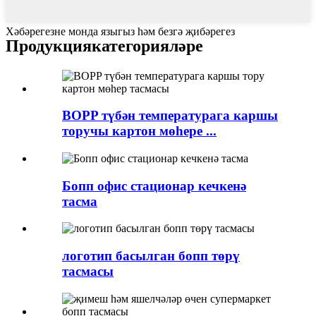
Хәбәрегезне монда языгыз һәм безгә җибәрегез
Продукция
категорияләре
BOPP түбән температурага каршы
торучы картон мөһере ...
Бопп офис стационар кечкенә
тасма
логотип басылган бопп төрү
тасмасы