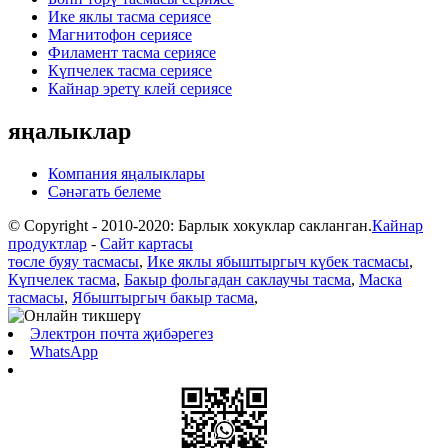
Ике яклы тасма сериясе
Магнитофон сериясе
Филамент тасма сериясе
Күпчелек тасма сериясе
Кайнар эретү клей сериясе
яңалыклар
Компания яңалыклары
Сәнәгать белеме
© Copyright - 2010-2020: Барлык хокуклар сакланган.
Кайнар
продуктлар
-
Сайт картасы
төсле буяу тасмасы
,
Ике яклы ябыштыргыч күбек тасмасы
,
Күпчелек тасма
,
Бакыр фольгадан саклаучы тасма
,
Маска
тасмасы
,
Ябыштыргыч бакыр тасма
,
Электрон почта җибәрегез
WhatsApp