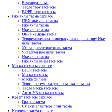
Easyиңел тасма
Төсле төрү тасмасы
BOPP төрү тасмасы
Ике яклы тасма сериясе
ПВХ ике яклы тасма
Ике яклы тасма
Ике яклы тасма
OPP ике яклы тасма
Temperatureгары температурага каршы тору Ике
яклы тасма
Ут сүндерүче ике яклы тасма
Чигелгән ике яклы тасма
Ике яклы тасма
Ике яклы кием тасмасы
Маска тасмасы сериясе
Ваши тасмасы
Маска тасмасы
Маска фильмы
Temгары температуралы маска тасмасы
Төсле маска тасмасы
Анти-УВ маска тасмасы
Крафт тасмасы сериясе
График тасма
Су активлаштырылган тасма
Күпчелек тасма сериясе