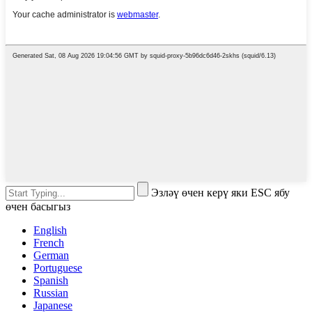
Эзләү өчен керү яки ESC ябу
өчен басыгыз
English
French
German
Portuguese
Spanish
Russian
Japanese