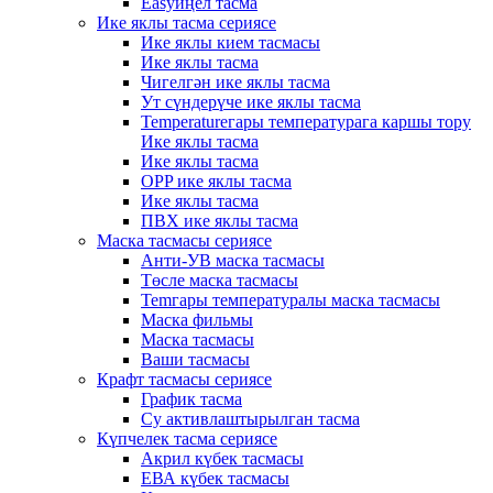
Easyиңел тасма
Ике яклы тасма сериясе
Ике яклы кием тасмасы
Ике яклы тасма
Чигелгән ике яклы тасма
Ут сүндерүче ике яклы тасма
Temperatureгары температурага каршы тору
Ике яклы тасма
Ике яклы тасма
OPP ике яклы тасма
Ике яклы тасма
ПВХ ике яклы тасма
Маска тасмасы сериясе
Анти-УВ маска тасмасы
Төсле маска тасмасы
Temгары температуралы маска тасмасы
Маска фильмы
Маска тасмасы
Ваши тасмасы
Крафт тасмасы сериясе
График тасма
Су активлаштырылган тасма
Күпчелек тасма сериясе
Акрил күбек тасмасы
ЕВА күбек тасмасы