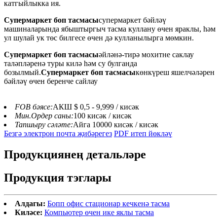
катгыйлыкка ия.
Супермаркет боп тасмасы
супермаркет бәйләү
машиналарында ябыштыргыч тасма куллану өчен яраклы, һәм
ул шулай ук ​​төс билгесе өчен дә кулланылырга мөмкин.
Супермаркет боп тасмасы
әйләнә-тирә мохитне саклау
таләпләренә туры килә һәм су булганда
бозылмый.
Супермаркет боп тасмасы
көнкүреш яшелчәләрен
бәйләү өчен беренче сайлау
FOB бәясе:
АКШ $ 0,5 - 9,999 / кисәк
Мин.Ордер саны:
100 кисәк / кисәк
Тапшыру сәләте:
Айга 10000 кисәк / кисәк
Безгә электрон почта җибәрегез
PDF итеп йөкләү
Продукциянең детальләре
Продукция тэглары
Алдагы:
Бопп офис стационар кечкенә тасма
Киләсе:
Компьютер өчен ике яклы тасма