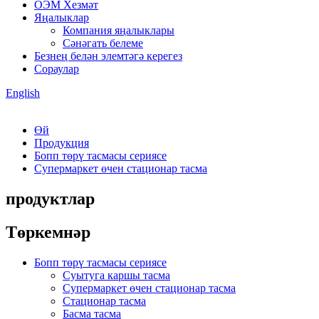
ОЭМ Хезмәт
Яңалыклар
Компания яңалыклары
Сәнәгать белеме
Безнең белән элемтәгә керегез
Сораулар
English
Өй
Продукция
Бопп төрү тасмасы сериясе
Супермаркет өчен стационар тасма
продуктлар
Төркемнәр
Бопп төрү тасмасы сериясе
Суытуга каршы тасма
Супермаркет өчен стационар тасма
Стационар тасма
Басма тасма