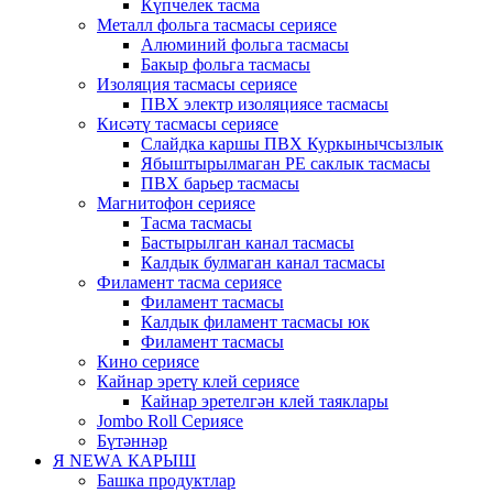
Күпчелек тасма
Металл фольга тасмасы сериясе
Алюминий фольга тасмасы
Бакыр фольга тасмасы
Изоляция тасмасы сериясе
ПВХ электр изоляциясе тасмасы
Кисәтү тасмасы сериясе
Слайдка каршы ПВХ Куркынычсызлык
Ябыштырылмаган PE саклык тасмасы
ПВХ барьер тасмасы
Магнитофон сериясе
Тасма тасмасы
Бастырылган канал тасмасы
Калдык булмаган канал тасмасы
Филамент тасма сериясе
Филамент тасмасы
Калдык филамент тасмасы юк
Филамент тасмасы
Кино сериясе
Кайнар эретү клей сериясе
Кайнар эретелгән клей таяклары
Jombo Roll Сериясе
Бүтәннәр
Я NEWА КАРЫШ
Башка продуктлар