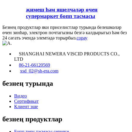
җимеш һәм яшелчәләр өчен
супермаркет бопп тасмасы
Безнең продуктлар яки приселистлар турында белешмәләр
өчен зинһар, электрон почтагызны безгә калдырыгыз һәм без
24 сәгать эчендә элемтәдә торырбыз.
сорау
SHANGHAI NEWERA VISCID PRODUCTS CO.,
LTD
86-21-66120569
xsd_02@sh-era.com
безнең турында
Видео
Сертификат
Клиент эше
безнең продуктлар
Бопп төрү тасмасы сериясе