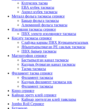
Күпчелек тасма
ЕВА күбек тасмасы
Акрил күбек тасмасы
Металл фольга тасмасы сериясе
Бакыр фольга тасмасы
Алюминий фольга тасмасы
Изоляция тасмасы сериясе
ПВХ электр изоляциясе тасмасы
Кисәтү тасмасы сериясе
Слайдка каршы ПВХ Куркынычсызлык
Ябыштырылмаган PE саклык тасмасы
ПВХ барьер тасмасы
Магнитофон сериясе
Бастырылган канал тасмасы
Калдык булмаган канал тасмасы
Тасма тасмасы
Филамент тасма сериясе
Филамент тасмасы
Калдык филамент тасмасы юк
Филамент тасмасы
Кино сериясе
Кайнар эретү клей сериясе
Кайнар эретелгән клей таяклары
Jombo Roll Сериясе
Бүтәннәр