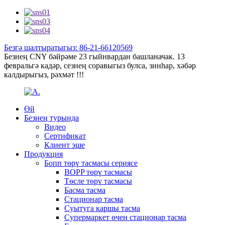
Безгә шалтыратыгыз: 86-21-66120569
Безнең CNY бәйрәме 23 гыйнвардан башланачак. 13
февральгә кадәр, сезнең соравыгыз булса, зинһар, хәбәр
калдырыгыз, рәхмәт !!!
Өй
Безнең турында
Видео
Сертификат
Клиент эше
Продукция
Бопп төрү тасмасы сериясе
BOPP төрү тасмасы
Төсле төрү тасмасы
Басма тасма
Стационар тасма
Суытуга каршы тасма
Супермаркет өчен стационар тасма