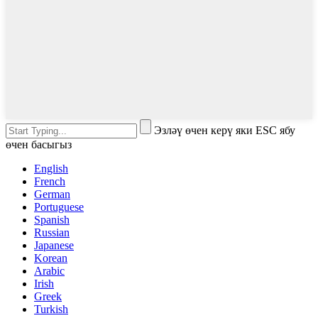
Эзләү өчен керү яки ESC ябу
өчен басыгыз
English
French
German
Portuguese
Spanish
Russian
Japanese
Korean
Arabic
Irish
Greek
Turkish