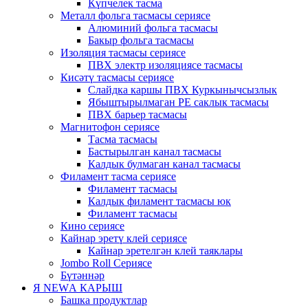
Күпчелек тасма
Металл фольга тасмасы сериясе
Алюминий фольга тасмасы
Бакыр фольга тасмасы
Изоляция тасмасы сериясе
ПВХ электр изоляциясе тасмасы
Кисәтү тасмасы сериясе
Слайдка каршы ПВХ Куркынычсызлык
Ябыштырылмаган PE саклык тасмасы
ПВХ барьер тасмасы
Магнитофон сериясе
Тасма тасмасы
Бастырылган канал тасмасы
Калдык булмаган канал тасмасы
Филамент тасма сериясе
Филамент тасмасы
Калдык филамент тасмасы юк
Филамент тасмасы
Кино сериясе
Кайнар эретү клей сериясе
Кайнар эретелгән клей таяклары
Jombo Roll Сериясе
Бүтәннәр
Я NEWА КАРЫШ
Башка продуктлар