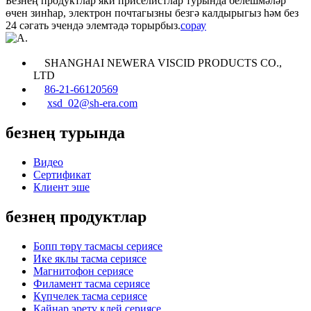
Безнең продуктлар яки приселистлар турында белешмәләр
өчен зинһар, электрон почтагызны безгә калдырыгыз һәм без
24 сәгать эчендә элемтәдә торырбыз.
сорау
SHANGHAI NEWERA VISCID PRODUCTS CO.,
LTD
86-21-66120569
xsd_02@sh-era.com
безнең турында
Видео
Сертификат
Клиент эше
безнең продуктлар
Бопп төрү тасмасы сериясе
Ике яклы тасма сериясе
Магнитофон сериясе
Филамент тасма сериясе
Күпчелек тасма сериясе
Кайнар эретү клей сериясе