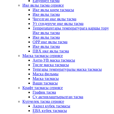
Easyиңел тасма
Ике яклы тасма сериясе
Ике яклы кием тасмасы
Ике яклы тасма
Чигелгән ике яклы тасма
Ут сүндерүче ике яклы тасма
Temperatureгары температурага каршы тору
Ике яклы тасма
Ике яклы тасма
OPP ике яклы тасма
Ике яклы тасма
ПВХ ике яклы тасма
Маска тасмасы сериясе
Анти-УВ маска тасмасы
Төсле маска тасмасы
Temгары температуралы маска тасмасы
Маска фильмы
Маска тасмасы
Ваши тасмасы
Крафт тасмасы сериясе
График тасма
Су активлаштырылган тасма
Күпчелек тасма сериясе
Акрил күбек тасмасы
ЕВА күбек тасмасы