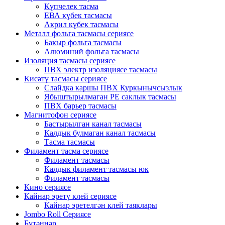
Күпчелек тасма
ЕВА күбек тасмасы
Акрил күбек тасмасы
Металл фольга тасмасы сериясе
Бакыр фольга тасмасы
Алюминий фольга тасмасы
Изоляция тасмасы сериясе
ПВХ электр изоляциясе тасмасы
Кисәтү тасмасы сериясе
Слайдка каршы ПВХ Куркынычсызлык
Ябыштырылмаган PE саклык тасмасы
ПВХ барьер тасмасы
Магнитофон сериясе
Бастырылган канал тасмасы
Калдык булмаган канал тасмасы
Тасма тасмасы
Филамент тасма сериясе
Филамент тасмасы
Калдык филамент тасмасы юк
Филамент тасмасы
Кино сериясе
Кайнар эретү клей сериясе
Кайнар эретелгән клей таяклары
Jombo Roll Сериясе
Бүтәннәр