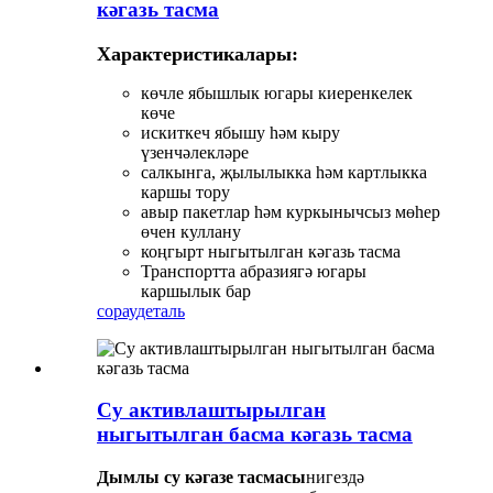
кәгазь тасма
Характеристикалары:
көчле ябышлык югары киеренкелек
көче
искиткеч ябышу һәм кыру
үзенчәлекләре
салкынга, җылылыкка һәм картлыкка
каршы тору
авыр пакетлар һәм куркынычсыз мөһер
өчен куллану
коңгырт ныгытылган кәгазь тасма
Транспортта абразиягә югары
каршылык бар
сорау
деталь
Су активлаштырылган
ныгытылган басма кәгазь тасма
Дымлы су кәгазе тасмасы
нигездә