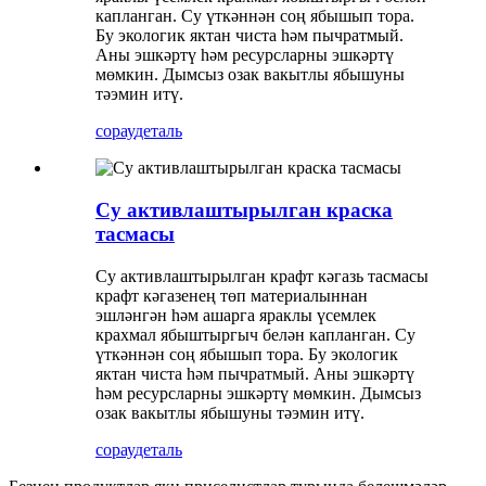
капланган. Су үткәннән соң ябышып тора.
Бу экологик яктан чиста һәм пычратмый.
Аны эшкәртү һәм ресурсларны эшкәртү
мөмкин. Дымсыз озак вакытлы ябышуны
тәэмин итү.
сорау
деталь
Су активлаштырылган краска
тасмасы
Су активлаштырылган крафт кәгазь тасмасы
крафт кәгазенең төп материалыннан
эшләнгән һәм ашарга яраклы үсемлек
крахмал ябыштыргыч белән капланган. Су
үткәннән соң ябышып тора. Бу экологик
яктан чиста һәм пычратмый. Аны эшкәртү
һәм ресурсларны эшкәртү мөмкин. Дымсыз
озак вакытлы ябышуны тәэмин итү.
сорау
деталь