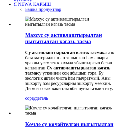
Я NEWА КАРЫШ
Башка продуктлар
Махсус су активлаштырылган
ныгытылган кәгазь тасма
Су активлаштырылган кәгазь тасма
кәгазь
база материалыннан эшләнгән һәм ашарга
яраклы үсемлек крахмал ябыштыргыч белән
капланган.
Су активлаштырылган кәгазь
тасма
су үткәннән соң ябышып тора. Бу
экологик яктан чиста һәм пычратмый. Аны
эшкәртү һәм ресурсларны эшкәртү мөмкин.
Дымсыз озак вакытлы ябышуны тәэмин итү.
сорау
деталь
Көчле су көчәйтелгән ныгытылган