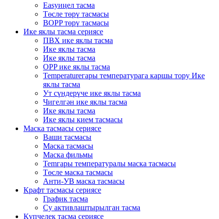
Easyиңел тасма
Төсле төрү тасмасы
BOPP төрү тасмасы
Ике яклы тасма сериясе
ПВХ ике яклы тасма
Ике яклы тасма
Ике яклы тасма
OPP ике яклы тасма
Temperatureгары температурага каршы тору Ике
яклы тасма
Ут сүндерүче ике яклы тасма
Чигелгән ике яклы тасма
Ике яклы тасма
Ике яклы кием тасмасы
Маска тасмасы сериясе
Ваши тасмасы
Маска тасмасы
Маска фильмы
Temгары температуралы маска тасмасы
Төсле маска тасмасы
Анти-УВ маска тасмасы
Крафт тасмасы сериясе
График тасма
Су активлаштырылган тасма
Күпчелек тасма сериясе