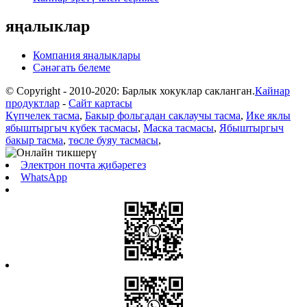
яңалыклар
Компания яңалыклары
Сәнәгать белеме
© Copyright - 2010-2020: Барлык хокуклар сакланган.
Кайнар
продуктлар
-
Сайт картасы
Күпчелек тасма
,
Бакыр фольгадан саклаучы тасма
,
Ике яклы
ябыштыргыч күбек тасмасы
,
Маска тасмасы
,
Ябыштыргыч
бакыр тасма
,
төсле буяу тасмасы
,
Электрон почта җибәрегез
WhatsApp