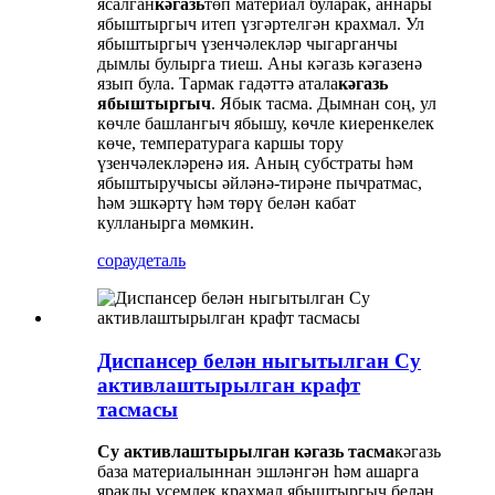
ясалган
кәгазь
төп материал буларак, аннары
ябыштыргыч итеп үзгәртелгән крахмал. Ул
ябыштыргыч үзенчәлекләр чыгарганчы
дымлы булырга тиеш. Аны кәгазь кәгазенә
язып була. Тармак гадәттә атала
кәгазь
ябыштыргыч
. Ябык тасма. Дымнан соң, ул
көчле башлангыч ябышу, көчле киеренкелек
көче, температурага каршы тору
үзенчәлекләренә ия. Аның субстраты һәм
ябыштыручысы әйләнә-тирәне пычратмас,
һәм эшкәртү һәм төрү белән кабат
кулланырга мөмкин.
сорау
деталь
Диспансер белән ныгытылган Су
активлаштырылган крафт
тасмасы
Су активлаштырылган кәгазь тасма
кәгазь
база материалыннан эшләнгән һәм ашарга
яраклы үсемлек крахмал ябыштыргыч белән