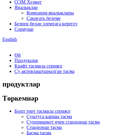
ОЭМ Хезмәт
Яңалыклар
Компания яңалыклары
Сәнәгать белеме
Безнең белән элемтәгә керегез
Сораулар
English
Өй
Продукция
Крафт тасмасы сериясе
Су активлаштырылган тасма
продуктлар
Төркемнәр
Бопп төрү тасмасы сериясе
Суытуга каршы тасма
Супермаркет өчен стационар тасма
Стационар тасма
Басма тасма