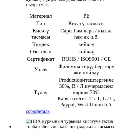
пычратмас.
Материал
PE
Тип
Кисәтү тасмасы
Кисәтү
Сары һәм кара / кызыл
тасмасы
һәм ак һ.б.
Киңлек
көйләү
Озынлык
көйләү
Сертификат
ROHS / ISO9001 / CE
Фильмны төрү, бер төрү
Урлау
яки көйләү
Productionитештергәнче
30%, В / Л күчермәсенә
Түләү
каршы 70%
Кабул итегез: T / T, L / C,
Paypal, West Union һ.б.
сорау
деталь