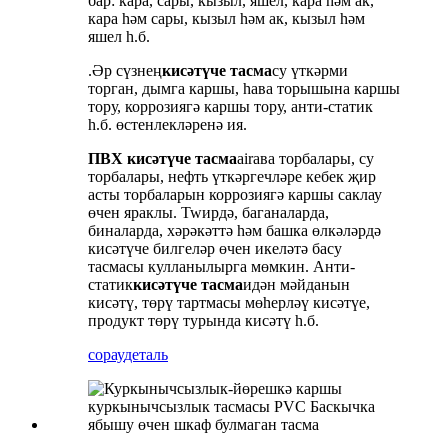
бар: кара, сары, кызыл, яшел, кара һәм ак,
кара һәм сары, кызыл һәм ак, кызыл һәм
яшел һ.б.
.Әр сүзнең
кисәтүче тасма
су үткәрми
торган, дымга каршы, һава торышына каршы
тору, коррозиягә каршы тору, анти-статик
һ.б. өстенлекләренә ия.
ПВХ кисәтүче тасма
airава торбалары, су
торбалары, нефть үткәргечләре кебек җир
асты торбаларын коррозиягә каршы саклау
өчен яраклы. Twирдә, баганаларда,
биналарда, хәрәкәттә һәм башка өлкәләрдә
кисәтүче билгеләр өчен икеләтә басу
тасмасы кулланылырга мөмкин. Анти-
статик
кисәтүче тасма
идән мәйданын
кисәтү, төрү тартмасы мөһерләү кисәтүе,
продукт төрү турында кисәтү һ.б.
сорау
деталь