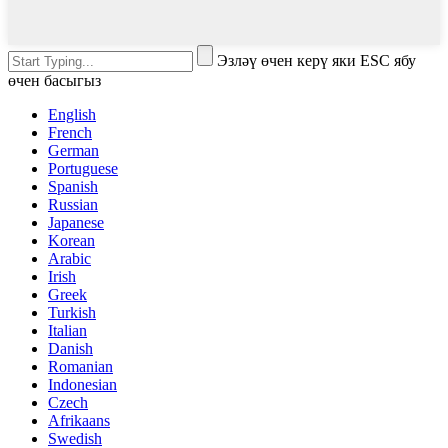
Эзләү өчен керү яки ESC ябу
өчен басыгыз
English
French
German
Portuguese
Spanish
Russian
Japanese
Korean
Arabic
Irish
Greek
Turkish
Italian
Danish
Romanian
Indonesian
Czech
Afrikaans
Swedish