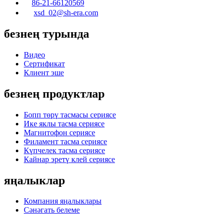
86-21-66120569
xsd_02@sh-era.com
безнең турында
Видео
Сертификат
Клиент эше
безнең продуктлар
Бопп төрү тасмасы сериясе
Ике яклы тасма сериясе
Магнитофон сериясе
Филамент тасма сериясе
Күпчелек тасма сериясе
Кайнар эретү клей сериясе
яңалыклар
Компания яңалыклары
Сәнәгать белеме