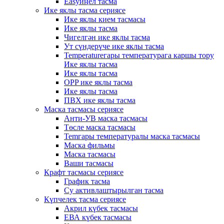
Easyиңел тасма
Ике яклы тасма сериясе
Ике яклы кием тасмасы
Ике яклы тасма
Чигелгән ике яклы тасма
Ут сүндерүче ике яклы тасма
Temperatureгары температурага каршы тору
Ике яклы тасма
Ике яклы тасма
OPP ике яклы тасма
Ике яклы тасма
ПВХ ике яклы тасма
Маска тасмасы сериясе
Анти-УВ маска тасмасы
Төсле маска тасмасы
Temгары температуралы маска тасмасы
Маска фильмы
Маска тасмасы
Ваши тасмасы
Крафт тасмасы сериясе
График тасма
Су активлаштырылган тасма
Күпчелек тасма сериясе
Акрил күбек тасмасы
ЕВА күбек тасмасы