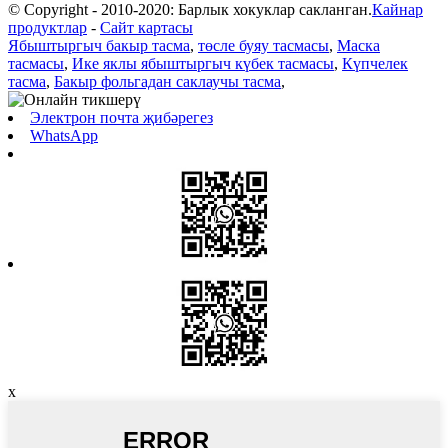
© Copyright - 2010-2020: Барлык хокуклар сакланган.
Кайнар
продуктлар
-
Сайт картасы
Ябыштыргыч бакыр тасма
,
төсле буяу тасмасы
,
Маска
тасмасы
,
Ике яклы ябыштыргыч күбек тасмасы
,
Күпчелек
тасма
,
Бакыр фольгадан саклаучы тасма
,
Электрон почта җибәрегез
WhatsApp
x