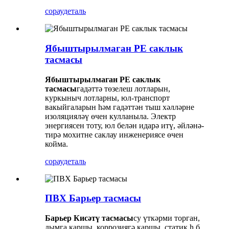
сорау
деталь
Ябыштырылмаган PE саклык
тасмасы
Ябыштырылмаган PE саклык
тасмасы
гадәттә төзелеш лотларын,
куркыныч лотларны, юл-транспорт
вакыйгаларын һәм гадәттән тыш хәлләрне
изоляцияләү өчен кулланыла. Электр
энергиясен тоту, юл белән идарә итү, әйләнә-
тирә мохитне саклау инженериясе өчен
койма.
сорау
деталь
ПВХ Барьер тасмасы
Барьер Кисәтү тасмасы
су үткәрми торган,
дымга каршы, коррозиягә каршы, статик һ.б.