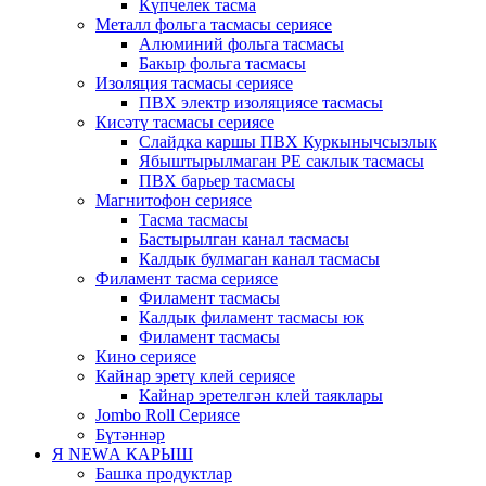
Күпчелек тасма
Металл фольга тасмасы сериясе
Алюминий фольга тасмасы
Бакыр фольга тасмасы
Изоляция тасмасы сериясе
ПВХ электр изоляциясе тасмасы
Кисәтү тасмасы сериясе
Слайдка каршы ПВХ Куркынычсызлык
Ябыштырылмаган PE саклык тасмасы
ПВХ барьер тасмасы
Магнитофон сериясе
Тасма тасмасы
Бастырылган канал тасмасы
Калдык булмаган канал тасмасы
Филамент тасма сериясе
Филамент тасмасы
Калдык филамент тасмасы юк
Филамент тасмасы
Кино сериясе
Кайнар эретү клей сериясе
Кайнар эретелгән клей таяклары
Jombo Roll Сериясе
Бүтәннәр
Я NEWА КАРЫШ
Башка продуктлар