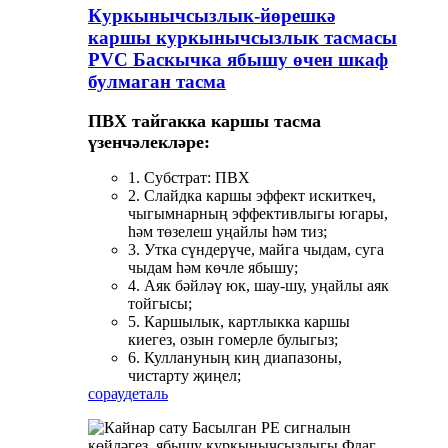
Куркынычсызлык-йөрешкә
каршы куркынычсызлык тасмасы
PVC Баскычка ябышу өчен шкаф
булмаган тасма
ПВХ тайгакка каршы тасма
үзенчәлекләре:
1. Субстрат: ПВХ
2. Слайдка каршы эффект искиткеч,
чыгымнарның эффективлыгы югары,
һәм төзелеш уңайлы һәм тиз;
3. Утка сүндерүче, майга чыдам, суга
чыдам һәм көчле ябышу;
4. Аяк бәйләү юк, шау-шу, уңайлы аяк
тойгысы;
5. Каршылык, картлыкка каршы
киегез, озын гомерле булыгыз;
6. Куллануның киң диапазоны,
чистарту җиңел;
сорау
деталь