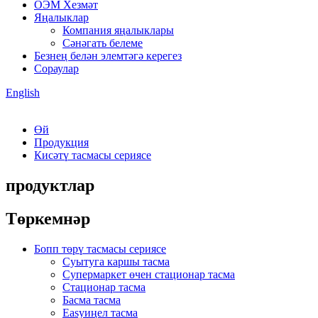
ОЭМ Хезмәт
Яңалыклар
Компания яңалыклары
Сәнәгать белеме
Безнең белән элемтәгә керегез
Сораулар
English
Өй
Продукция
Кисәтү тасмасы сериясе
продуктлар
Төркемнәр
Бопп төрү тасмасы сериясе
Суытуга каршы тасма
Супермаркет өчен стационар тасма
Стационар тасма
Басма тасма
Easyиңел тасма