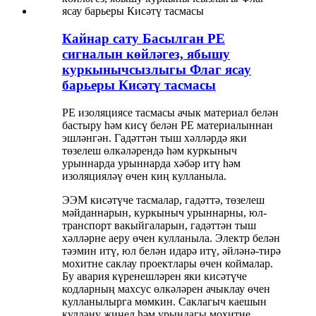
Кайнар сату Басылган PE
сигналын көйләгез, ябышу
куркынычсызлыгы Флаг ясау
барьеры Кисәтү тасмасы
PE изоляциясе тасмасы ачык материал белән
бастыру һәм кисү белән PE материалыннан
эшләнгән. Гадәттән тыш хәлләрдә яки
төзелеш өлкәләрендә һәм куркыныч
урыннарда урыннарда хәбәр итү һәм
изоляцияләү өчен киң кулланыла.
ЭЭМ кисәтүче тасмалар, гадәттә, төзелеш
мәйданнарын, куркыныч урыннарны, юл-
транспорт вакыйгаларын, гадәттән тыш
хәлләрне аеру өчен кулланыла. Электр белән
тәэмин итү, юл белән идарә итү, әйләнә-тирә
мохитне саклау проектлары өчен коймалар.
Бу авария күренешләрен яки кисәтүче
кодларның махсус өлкәләрен ачыклау өчен
кулланылырга мөмкин. Саклагыч каешын
куллану җиңел һәм урындагы мохитне