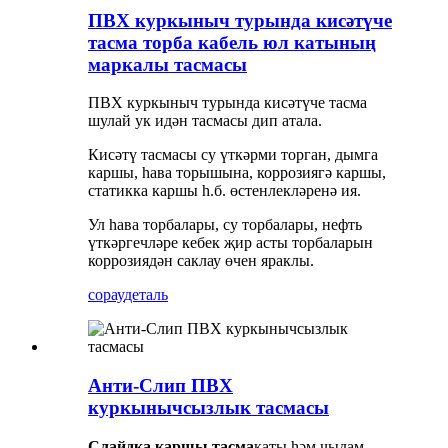
ПВХ куркыныч турында кисәтүче
тасма торба кабель юл катының
маркалы тасмасы
ПВХ куркыныч турында кисәтүче тасма
шулай ук ​​идән тасмасы дип атала.
Кисәтү тасмасы су үткәрми торган, дымга
каршы, һава торышына, коррозиягә каршы,
статикка каршы һ.б. өстенлекләренә ия.
Ул һава торбалары, су торбалары, нефть
үткәргечләре кебек җир асты торбаларын
коррозиядән саклау өчен яраклы.
сорау
деталь
Анти-Слип ПВХ
куркынычсызлык тасмасы
Слайдка каршы тасма
каты һәм чыдам