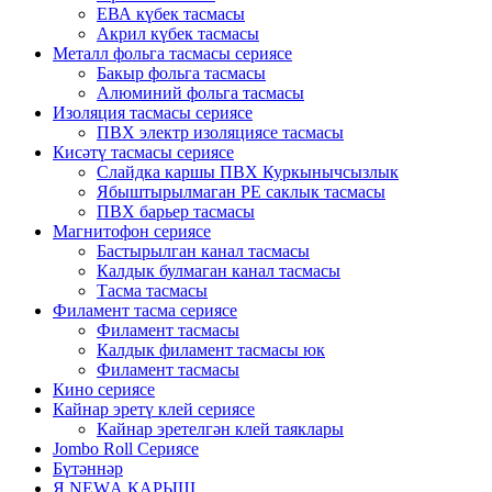
ЕВА күбек тасмасы
Акрил күбек тасмасы
Металл фольга тасмасы сериясе
Бакыр фольга тасмасы
Алюминий фольга тасмасы
Изоляция тасмасы сериясе
ПВХ электр изоляциясе тасмасы
Кисәтү тасмасы сериясе
Слайдка каршы ПВХ Куркынычсызлык
Ябыштырылмаган PE саклык тасмасы
ПВХ барьер тасмасы
Магнитофон сериясе
Бастырылган канал тасмасы
Калдык булмаган канал тасмасы
Тасма тасмасы
Филамент тасма сериясе
Филамент тасмасы
Калдык филамент тасмасы юк
Филамент тасмасы
Кино сериясе
Кайнар эретү клей сериясе
Кайнар эретелгән клей таяклары
Jombo Roll Сериясе
Бүтәннәр
Я NEWА КАРЫШ