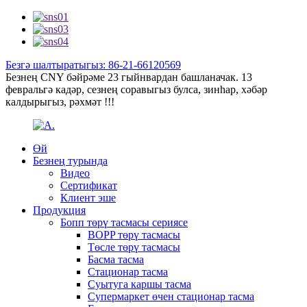
Безгә шалтыратыгыз: 86-21-66120569
Безнең CNY бәйрәме 23 гыйнвардан башланачак. 13
февральгә кадәр, сезнең соравыгыз булса, зинһар, хәбәр
калдырыгыз, рәхмәт !!!
Өй
Безнең турында
Видео
Сертификат
Клиент эше
Продукция
Бопп төрү тасмасы сериясе
BOPP төрү тасмасы
Төсле төрү тасмасы
Басма тасма
Стационар тасма
Суытуга каршы тасма
Супермаркет өчен стационар тасма