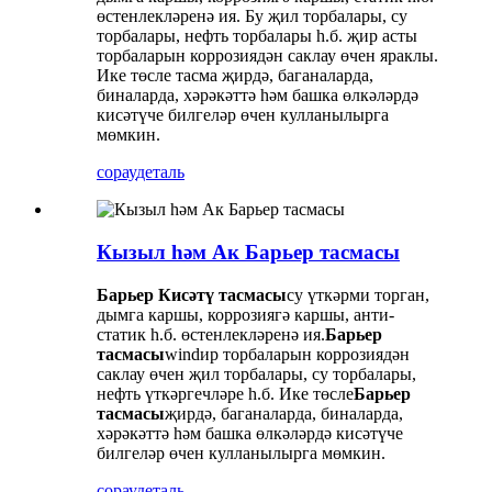
өстенлекләренә ия. Бу җил торбалары, су
торбалары, нефть торбалары һ.б. җир асты
торбаларын коррозиядән саклау өчен яраклы.
Ике төсле тасма җирдә, баганаларда,
биналарда, хәрәкәттә һәм башка өлкәләрдә
кисәтүче билгеләр өчен кулланылырга
мөмкин.
сорау
деталь
Кызыл һәм Ак Барьер тасмасы
Барьер Кисәтү тасмасы
су үткәрми торган,
дымга каршы, коррозиягә каршы, анти-
статик һ.б. өстенлекләренә ия.
Барьер
тасмасы
windир торбаларын коррозиядән
саклау өчен җил торбалары, су торбалары,
нефть үткәргечләре һ.б. Ике төсле
Барьер
тасмасы
җирдә, баганаларда, биналарда,
хәрәкәттә һәм башка өлкәләрдә кисәтүче
билгеләр өчен кулланылырга мөмкин.
сорау
деталь