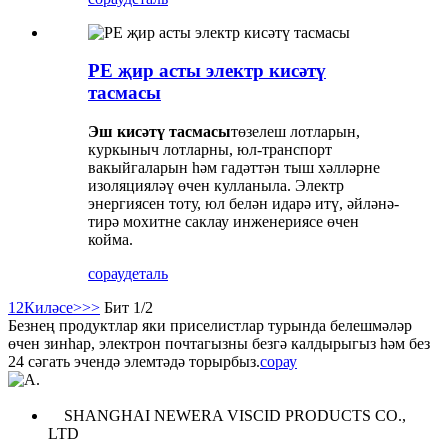
PE җир асты электр кисәтү
тасмасы
Эш кисәтү тасмасы
төзелеш лотларын,
куркыныч лотларны, юл-транспорт
вакыйгаларын һәм гадәттән тыш хәлләрне
изоляцияләү өчен кулланыла. Электр
энергиясен тоту, юл белән идарә итү, әйләнә-
тирә мохитне саклау инженериясе өчен
койма.
сорау
деталь
1
2
Киләсе>
>>
Бит 1/2
Безнең продуктлар яки приселистлар турында белешмәләр
өчен зинһар, электрон почтагызны безгә калдырыгыз һәм без
24 сәгать эчендә элемтәдә торырбыз.
сорау
SHANGHAI NEWERA VISCID PRODUCTS CO.,
LTD