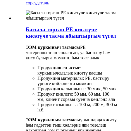
сорау
деталь
Басыла торган PE кисәтүче
кисәтүче тасма ябыштыргыч түгел
ЭЭМ куркыныч тасмасы
PE
материалыннан эшләнгән, ул бастыру һәм
кисү булырга мөмкин, һәм төсе ачык.
Продукциянең исеме:
куркынычсызлык кисәтү каешы
Продукция материалы: PE, бастыру
үрнәге көйләнергә мөмкин
Продукция калынлыгы: 30 мик, 50 мик
Продукт киңлеге: 50 мм, 60 мм, 100
мм, клиент соравы буенча көйләнә ала
Продукт озынлыгы: 100 м, 200 м, 300 м
һ.б.
ЭЭМ куркыныч тасмасы
урыннарда кисәтү
һәм гадәттән тыш хәлләрне яки төзелеш
өлкәләрен һәм куркыныч урыннарны