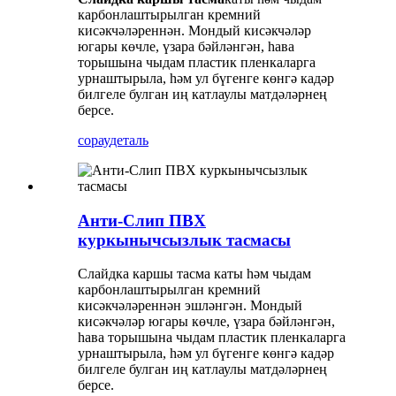
карбонлаштырылган кремний
кисәкчәләреннән. Мондый кисәкчәләр
югары көчле, үзара бәйләнгән, һава
торышына чыдам пластик пленкаларга
урнаштырыла, һәм ул бүгенге көнгә кадәр
билгеле булган иң катлаулы матдәләрнең
берсе.
сорау
деталь
Анти-Слип ПВХ
куркынычсызлык тасмасы
Слайдка каршы тасма каты һәм чыдам
карбонлаштырылган кремний
кисәкчәләреннән эшләнгән. Мондый
кисәкчәләр югары көчле, үзара бәйләнгән,
һава торышына чыдам пластик пленкаларга
урнаштырыла, һәм ул бүгенге көнгә кадәр
билгеле булган иң катлаулы матдәләрнең
берсе.