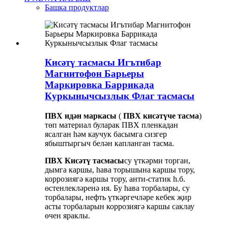
Башка продуктлар
Кисәтү тасмасы Игътибар
Магнитофон Барьеры
Маркировка Баррикада
Куркынычсызлык Флаг тасмасы
ПВХ идән маркасы
(
ПВХ кисәтүче тасма
)
төп материал буларак ПВХ пленкадан
ясалган һәм каучук басымга сизгер
ябыштыргыч белән капланган тасма.
ПВХ Кисәтү тасмасы
су үткәрми торган,
дымга каршы, һава торышына каршы тору,
коррозиягә каршы тору, анти-статик һ.б.
өстенлекләренә ия. Бу һава торбалары, су
торбалары, нефть үткәргечләре кебек җир
асты торбаларын коррозиягә каршы саклау
өчен яраклы.