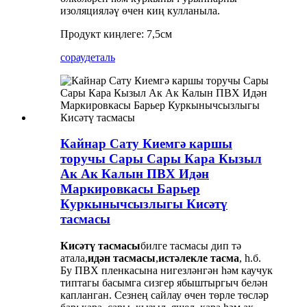
изоляцияләү өчен киң кулланыла.
Продукт киңлеге: 7,5см
сорау
деталь
Кайнар Сату Киемгә каршы
торучы Сары Сары Кара Кызыл
Ак Ак Калын ПВХ Идән
Маркировкасы Барьер
Куркынычсызлыгы Кисәтү
тасмасы
Кисәтү тасмасы
билге тасмасы дип тә
атала,
идән тасмасы
,
истәлекле тасма
, һ.б.
Бу ПВХ пленкасына нигезләнгән һәм каучук
типтагы басымга сизгер ябыштыргыч белән
капланган. Сезнең сайлау өчен төрле төсләр