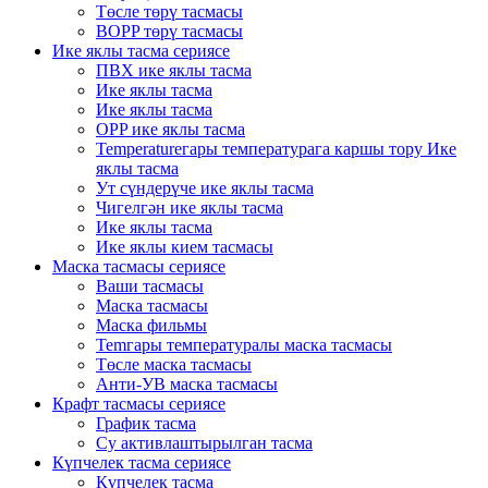
Төсле төрү тасмасы
BOPP төрү тасмасы
Ике яклы тасма сериясе
ПВХ ике яклы тасма
Ике яклы тасма
Ике яклы тасма
OPP ике яклы тасма
Temperatureгары температурага каршы тору Ике
яклы тасма
Ут сүндерүче ике яклы тасма
Чигелгән ике яклы тасма
Ике яклы тасма
Ике яклы кием тасмасы
Маска тасмасы сериясе
Ваши тасмасы
Маска тасмасы
Маска фильмы
Temгары температуралы маска тасмасы
Төсле маска тасмасы
Анти-УВ маска тасмасы
Крафт тасмасы сериясе
График тасма
Су активлаштырылган тасма
Күпчелек тасма сериясе
Күпчелек тасма