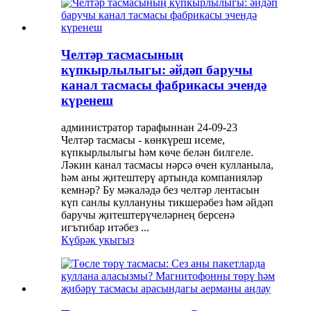
Челтәр тасмасының
күпкырлылыгы: әйдәп баручы
канал тасмасы фабрикасы эчендә
күренеш
администратор тарафыннан 24-09-23
Челтәр тасмасы - көнкүреш исеме,
күпкырлылыгы һәм көче белән билгеле.
Ләкин канал тасмасы нәрсә өчен кулланыла,
һәм аны җитештерү артында компанияләр
кемнәр? Бу мәкаләдә без челтәр лентасын
күп санлы куллануны тикшерәбез һәм әйдәп
баручы җитештерүчеләрнең берсенә
игътибар итәбез ...
Күбрәк укыгыз