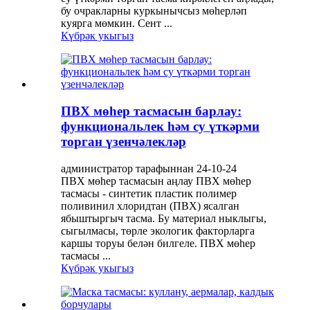
бу очракларны куркынычсыз мөһерләп
куярга мөмкин. Сент ...
Күбрәк укыгыз
ПВХ мөһер тасмасын барлау:
функциональлек һәм су үткәрми
торган үзенчәлекләр
администратор тарафыннан 24-10-24
ПВХ мөһер тасмасын аңлау ПВХ мөһер
тасмасы - синтетик пластик полимер
поливинил хлоридтан (ПВХ) ясалган
ябыштыргыч тасма. Бу материал ныклыгы,
сыгылмасы, төрле экологик факторларга
каршы торуы белән билгеле. ПВХ мөһер
тасмасы ...
Күбрәк укыгыз