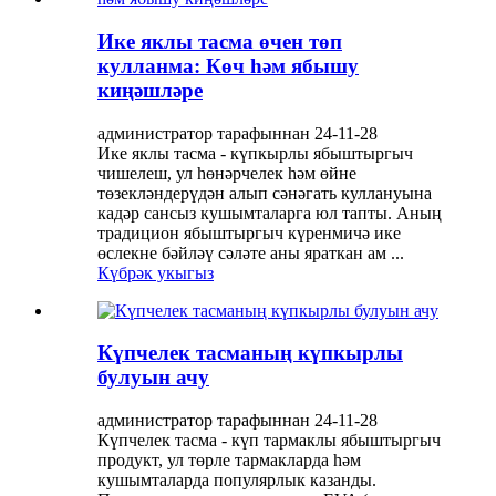
Ике яклы тасма өчен төп
кулланма: Көч һәм ябышу
киңәшләре
администратор тарафыннан 24-11-28
Ике яклы тасма - күпкырлы ябыштыргыч
чишелеш, ул һөнәрчелек һәм өйне
төзекләндерүдән алып сәнәгать куллануына
кадәр сансыз кушымталарга юл тапты. Аның
традицион ябыштыргыч күренмичә ике
өслекне бәйләү сәләте аны яраткан ам ...
Күбрәк укыгыз
Күпчелек тасманың күпкырлы
булуын ачу
администратор тарафыннан 24-11-28
Күпчелек тасма - күп тармаклы ябыштыргыч
продукт, ул төрле тармакларда һәм
кушымталарда популярлык казанды.