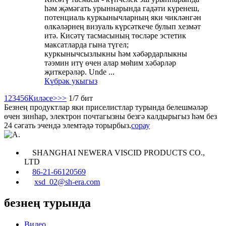
һәм җәмәгать урыннарында гадәти күренеш,
потенциаль куркынычларның яки ​​чикләнгән
өлкәләрнең визуаль күрсәткече булып хезмәт
итә. Кисәтү тасмасының төсләре эстетик
максатларда гына түгел;
куркынычсызлыкны һәм хәбәрдарлыкны
тәэмин итү өчен алар мөһим хәбәрләр
җиткерәләр. Unde ...
Күбрәк укыгыз
1
2
3
4
5
6
Киләсе>
>>
1/7 бит
Безнең продуктлар яки приселистлар турында белешмәләр
өчен зинһар, электрон почтагызны безгә калдырыгыз һәм без
24 сәгать эчендә элемтәдә торырбыз.
сорау
SHANGHAI NEWERA VISCID PRODUCTS CO.,
LTD
86-21-66120569
xsd_02@sh-era.com
безнең турында
Видео