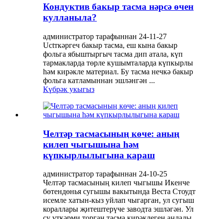
Кондуктив бакыр тасма нәрсә өчен
кулланыла?
администратор тарафыннан 24-11-27
Uctткәргеч бакыр тасма, еш кына бакыр
фольга ябыштыргыч тасма дип атала, күп
тармакларда төрле кушымталарда күпкырлы
һәм кирәкле материал. Бу тасма нечкә бакыр
фольга катламыннан эшләнгән ...
Күбрәк укыгыз
Челтәр тасмасының көче: аның
килеп чыгышына һәм
күпкырлылыгына караш
администратор тарафыннан 24-10-25
Челтәр тасмасының килеп чыгышы Икенче
бөтендөнья сугышы вакытында Веста Стоудт
исемле хатын-кыз уйлап чыгарган, ул сугыш
кораллары җитештерүче заводта эшләгән. Ул
су үткәрми торган тасма кирәклеген аңлады,