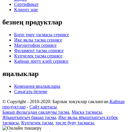
Сертификат
Клиент эше
безнең продуктлар
Бопп төрү тасмасы сериясе
Ике яклы тасма сериясе
Магнитофон сериясе
Филамент тасма сериясе
Күпчелек тасма сериясе
Кайнар эретү клей сериясе
яңалыклар
Компания яңалыклары
Сәнәгать белеме
© Copyright - 2010-2020: Барлык хокуклар сакланган.
Кайнар
продуктлар
-
Сайт картасы
Бакыр фольгадан саклаучы тасма
,
Маска тасмасы
,
Ябыштыргыч бакыр тасма
,
Ике яклы ябыштыргыч күбек
тасмасы
,
Күпчелек тасма
,
төсле буяу тасмасы
,