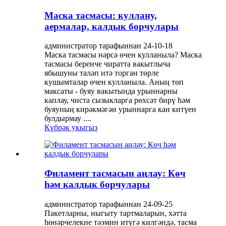
Маска тасмасы: куллану,
аермалар, калдык борчулары
администратор тарафыннан 24-10-18
Маска тасмасы нәрсә өчен кулланыла? Маска
тасмасы беренче чиратта вакытлыча
ябышуны таләп итә торган төрле
кушымталар өчен кулланыла. Аның төп
максаты - буяу вакытында урыннарны
каплау, чиста сызыкларга рөхсәт бирү һәм
буяуның кирәкмәгән урыннарга кан китүен
булдырмау ....
Күбрәк укыгыз
Филамент тасмасын аңлау: Көч
һәм калдык борчулары
администратор тарафыннан 24-09-25
Пакетларны, ныгыту тартмаларын, хәтта
һөнәрчелекне тәэмин итүгә килгәндә, тасма