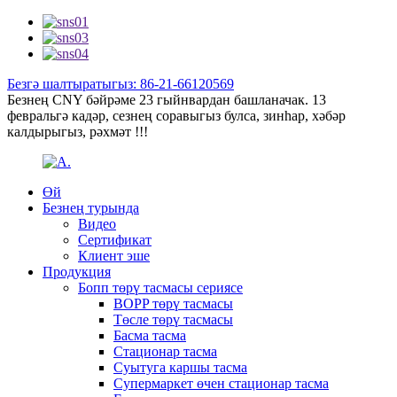
Безгә шалтыратыгыз: 86-21-66120569
Безнең CNY бәйрәме 23 гыйнвардан башланачак. 13
февральгә кадәр, сезнең соравыгыз булса, зинһар, хәбәр
калдырыгыз, рәхмәт !!!
Өй
Безнең турында
Видео
Сертификат
Клиент эше
Продукция
Бопп төрү тасмасы сериясе
BOPP төрү тасмасы
Төсле төрү тасмасы
Басма тасма
Стационар тасма
Суытуга каршы тасма
Супермаркет өчен стационар тасма