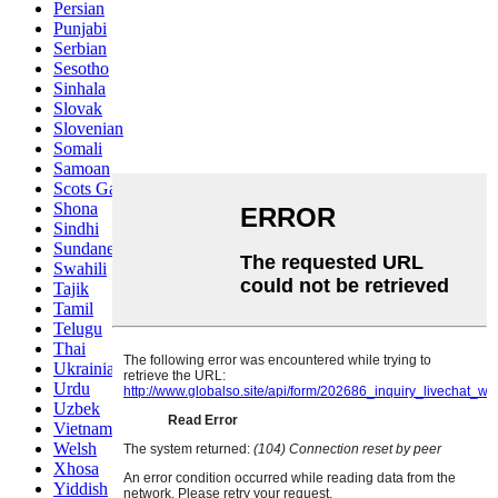
Persian
Punjabi
Serbian
Sesotho
Sinhala
Slovak
Slovenian
Somali
Samoan
Scots Gaelic
Shona
Sindhi
Sundanese
Swahili
Tajik
Tamil
Telugu
Thai
Ukrainian
Urdu
Uzbek
Vietnamese
Welsh
Xhosa
Yiddish