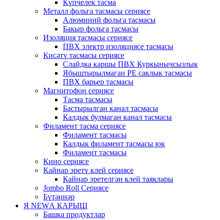
Күпчелек тасма
Металл фольга тасмасы сериясе
Алюминий фольга тасмасы
Бакыр фольга тасмасы
Изоляция тасмасы сериясе
ПВХ электр изоляциясе тасмасы
Кисәтү тасмасы сериясе
Слайдка каршы ПВХ Куркынычсызлык
Ябыштырылмаган PE саклык тасмасы
ПВХ барьер тасмасы
Магнитофон сериясе
Тасма тасмасы
Бастырылган канал тасмасы
Калдык булмаган канал тасмасы
Филамент тасма сериясе
Филамент тасмасы
Калдык филамент тасмасы юк
Филамент тасмасы
Кино сериясе
Кайнар эретү клей сериясе
Кайнар эретелгән клей таяклары
Jombo Roll Сериясе
Бүтәннәр
Я NEWА КАРЫШ
Башка продуктлар