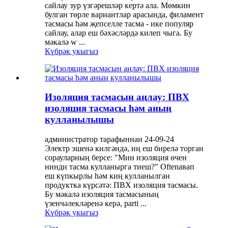
сайлау зур үзгәрешләр кертә ала. Мөмкин
булган төрле вариантлар арасында, филамент
тасмасы һәм җепселле тасма - ике популяр
сайлау, алар еш бәхәсләрдә килеп чыга. Бу
мәкалә w ...
Күбрәк укыгыз
Изоляция тасмасын аңлау: ПВХ
изоляция тасмасы һәм аның
кулланылышы
администратор тарафыннан 24-09-24
Электр эшенә килгәндә, иң еш бирелә торган
сорауларның берсе: "Мин изоляция өчен
нинди тасма кулланырга тиеш?" Oftenавап
еш күпкырлы һәм киң кулланылган
продуктка күрсәтә: ПВХ изоляция тасмасы.
Бу мәкалә изоляция тасмасының
үзенчәлекләренә керә, parti ...
Күбрәк укыгыз