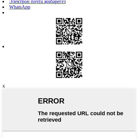
Электрон почта җибәрегез
WhatsApp
x