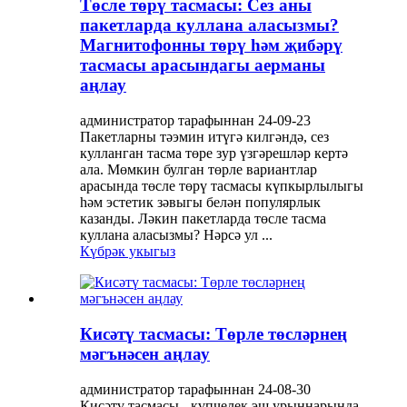
Төсле төрү тасмасы: Сез аны
пакетларда куллана аласызмы?
Магнитофонны төрү һәм җибәрү
тасмасы арасындагы аерманы
аңлау
администратор тарафыннан 24-09-23
Пакетларны тәэмин итүгә килгәндә, сез
кулланган тасма төре зур үзгәрешләр кертә
ала. Мөмкин булган төрле вариантлар
арасында төсле төрү тасмасы күпкырлылыгы
һәм эстетик зәвыгы белән популярлык
казанды. Ләкин пакетларда төсле тасма
куллана аласызмы? Нәрсә ул ...
Күбрәк укыгыз
Кисәтү тасмасы: Төрле төсләрнең
мәгънәсен аңлау
администратор тарафыннан 24-08-30
Кисәтү тасмасы - күпчелек эш урыннарында