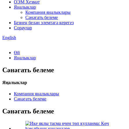
ОЭМ Хезмәт
Яңалыклар
Компания яңалыклары
Сәнәгать белеме
Безнең белән элемтәгә керегез
Сораулар
English
Өй
Яңалыклар
Сәнәгать белеме
Яңалыклар
Компания яңалыклары
Сәнәгать белеме
Сәнәгать белеме