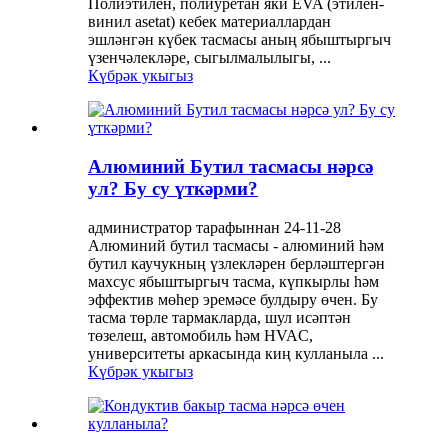
Полиэтилен, полиуретан яки EVA (этилен-
винил asetat) кебек материаллардан
эшләнгән күбек тасмасы аның ябыштыргыч
үзенчәлекләре, сыгылмалылыгы, ...
Күбрәк укыгыз
Алюминий Бутил тасмасы нәрсә
ул? Бу су үткәрми?
администратор тарафыннан 24-11-28
Алюминий бутил тасмасы - алюминий һәм
бутил каучукның үзлекләрен берләштергән
махсус ябыштыргыч тасма, күпкырлы һәм
эффектив мөһер эремәсе булдыру өчен. Бу
тасма төрле тармакларда, шул исәптән
төзелеш, автомобиль һәм HVAC,
университеты аркасында киң кулланыла ...
Күбрәк укыгыз