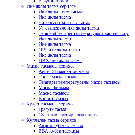
Easyиңел тасма
Ике яклы тасма сериясе
Ике яклы кием тасмасы
Ике яклы тасма
Чигелгән ике яклы тасма
Ут сүндерүче ике яклы тасма
Temperatureгары температурага каршы тору
Ике яклы тасма
Ике яклы тасма
OPP ике яклы тасма
Ике яклы тасма
ПВХ ике яклы тасма
Маска тасмасы сериясе
Анти-УВ маска тасмасы
Төсле маска тасмасы
Temгары температуралы маска тасмасы
Маска фильмы
Маска тасмасы
Ваши тасмасы
Крафт тасмасы сериясе
График тасма
Су активлаштырылган тасма
Күпчелек тасма сериясе
Акрил күбек тасмасы
ЕВА күбек тасмасы