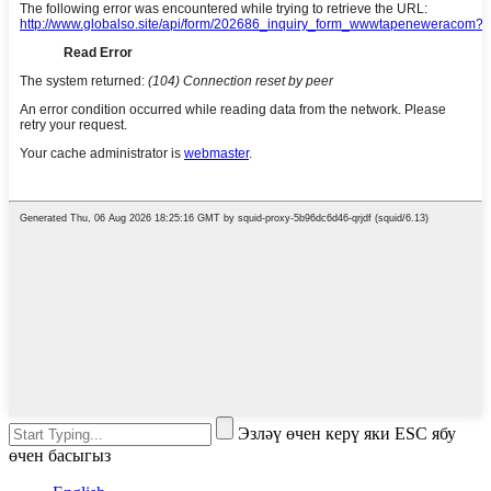
Эзләү өчен керү яки ESC ябу
өчен басыгыз