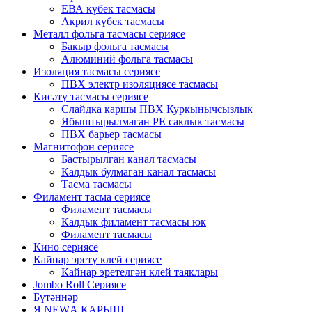
ЕВА күбек тасмасы
Акрил күбек тасмасы
Металл фольга тасмасы сериясе
Бакыр фольга тасмасы
Алюминий фольга тасмасы
Изоляция тасмасы сериясе
ПВХ электр изоляциясе тасмасы
Кисәтү тасмасы сериясе
Слайдка каршы ПВХ Куркынычсызлык
Ябыштырылмаган PE саклык тасмасы
ПВХ барьер тасмасы
Магнитофон сериясе
Бастырылган канал тасмасы
Калдык булмаган канал тасмасы
Тасма тасмасы
Филамент тасма сериясе
Филамент тасмасы
Калдык филамент тасмасы юк
Филамент тасмасы
Кино сериясе
Кайнар эретү клей сериясе
Кайнар эретелгән клей таяклары
Jombo Roll Сериясе
Бүтәннәр
Я NEWА КАРЫШ