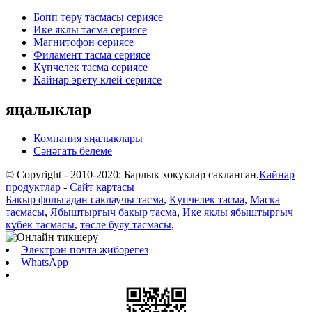
Бопп төрү тасмасы сериясе
Ике яклы тасма сериясе
Магнитофон сериясе
Филамент тасма сериясе
Күпчелек тасма сериясе
Кайнар эретү клей сериясе
яңалыклар
Компания яңалыклары
Сәнәгать белеме
© Copyright - 2010-2020: Барлык хокуклар сакланган.
Кайнар
продуктлар
-
Сайт картасы
Бакыр фольгадан саклаучы тасма
,
Күпчелек тасма
,
Маска
тасмасы
,
Ябыштыргыч бакыр тасма
,
Ике яклы ябыштыргыч
күбек тасмасы
,
төсле буяу тасмасы
,
Электрон почта җибәрегез
WhatsApp