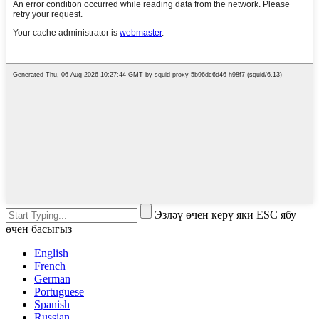
Эзләү өчен керү яки ESC ябу
өчен басыгыз
English
French
German
Portuguese
Spanish
Russian