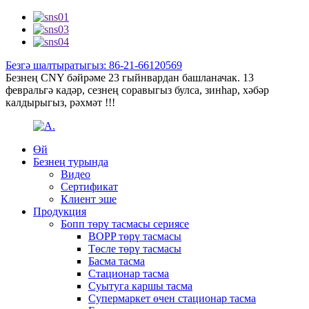
Безгә шалтыратыгыз: 86-21-66120569
Безнең CNY бәйрәме 23 гыйнвардан башланачак. 13
февральгә кадәр, сезнең соравыгыз булса, зинһар, хәбәр
калдырыгыз, рәхмәт !!!
Өй
Безнең турында
Видео
Сертификат
Клиент эше
Продукция
Бопп төрү тасмасы сериясе
BOPP төрү тасмасы
Төсле төрү тасмасы
Басма тасма
Стационар тасма
Суытуга каршы тасма
Супермаркет өчен стационар тасма