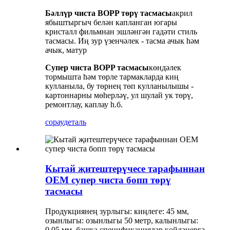
Бәллүр чиста BOPP төрү тасмасы
акрил
ябыштыргыч белән капланган югары
кристалл фильмнан эшләнгән гадәти стиль
тасмасы. Иң зур үзенчәлек - тасма ачык һәм
ачык, матур
Супер чиста BOPP тасмасы
көндәлек
тормышта һәм төрле тармакларда киң
кулланыла, бу төрнең төп кулланылышы -
картоннарны мөһерләү, ул шулай ук ​​төрү,
ремонтлау, каплау һ.б.
сорау
деталь
Кытай җитештерүчесе тарафыннан
OEM супер чиста бопп төрү
тасмасы
Продукциянең зурлыгы: киңлеге: 45 мм,
озынлыгы: озынлыгы 50 метр, калынлыгы:
0,05 мм, башка спецификацияләр көйләнергә