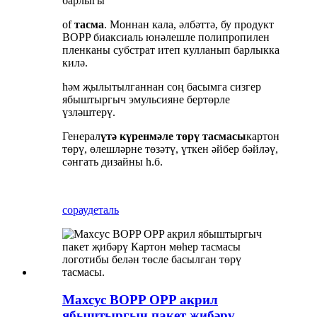
барлыгы
of
тасма
. Моннан кала, әлбәттә, бу продукт
BOPP биаксиаль юнәлешле полипропилен
пленканы субстрат итеп кулланып барлыкка
килә.
һәм җылытылганнан соң басымга сизгер
ябыштыргыч эмульсияне бертөрле
үзләштерү.
Генерал
үтә күренмәле төрү тасмасы
картон
төрү, өлешләрне төзәтү, үткен әйбер бәйләү,
сәнгать дизайны һ.б.
сорау
деталь
Махсус BOPP OPP акрил
ябыштыргыч пакет җибәрү