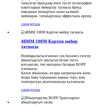
танылган брендлар өчен төсле полиграфия
пакетларын мөһерләү тасмасы бренд
имиджын яхшыртып кына калмый,
мөһимрәк. тапшыруның эффектына ирешү.
сорау
деталь
48ММ 100М Картон мөһер
тасмасы
Heatingылытылганнан соң басымга сизгер
ябыштыргыч эмульсия белән тигез
капланган, төп материал буларак BOPP
пленкасы.
Көчле ябышлык; югары киеренкелек көче;
яхшы һава торышына каршы тору; киң
температура диапазонында кулланыла;
сорау
деталь