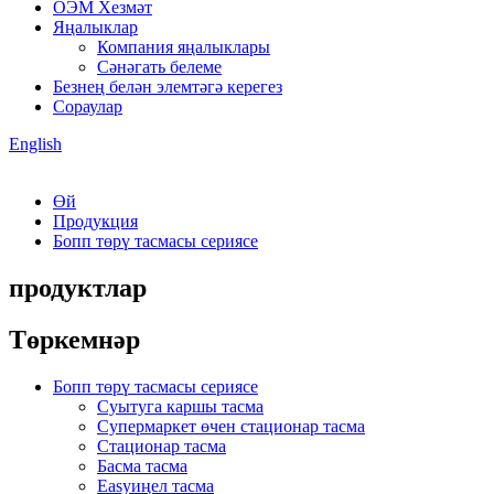
ОЭМ Хезмәт
Яңалыклар
Компания яңалыклары
Сәнәгать белеме
Безнең белән элемтәгә керегез
Сораулар
English
Өй
Продукция
Бопп төрү тасмасы сериясе
продуктлар
Төркемнәр
Бопп төрү тасмасы сериясе
Суытуга каршы тасма
Супермаркет өчен стационар тасма
Стационар тасма
Басма тасма
Easyиңел тасма