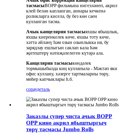
Ачык офис коррекция канцелярия
тасмасы
BOPP фильмына нигезләнеп, акрил
клей белән капланган, аннары кечкенә
роликларга киселә, бу без көн саен
кулланган тасма.
Ачык канцелярия тасмасы
яхшы ябышлык,
яхшы киеренкелек көче, яхшы тоту көче,
хәтта әйләнү һәм озын озынлыкка ия, бу
зарядлау ешлыгын саклап кала һәм
җитештерү нәтиҗәлелеген күтәрә ала.
Канцелярия тасмасы
көндәлек
тормышыбызда киң кулланыла - Мәктәп яки
офис куллану, хәзерге тартмаларны төрү,
мөһер капчыклары һ.б.
сорау
деталь
Заказлы супер чиста ачык BOPP
OPP кино акрил ябыштыргыч
төрү тасмасы Jumbo Rolls