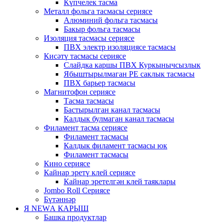
Күпчелек тасма
Металл фольга тасмасы сериясе
Алюминий фольга тасмасы
Бакыр фольга тасмасы
Изоляция тасмасы сериясе
ПВХ электр изоляциясе тасмасы
Кисәтү тасмасы сериясе
Слайдка каршы ПВХ Куркынычсызлык
Ябыштырылмаган PE саклык тасмасы
ПВХ барьер тасмасы
Магнитофон сериясе
Тасма тасмасы
Бастырылган канал тасмасы
Калдык булмаган канал тасмасы
Филамент тасма сериясе
Филамент тасмасы
Калдык филамент тасмасы юк
Филамент тасмасы
Кино сериясе
Кайнар эретү клей сериясе
Кайнар эретелгән клей таяклары
Jombo Roll Сериясе
Бүтәннәр
Я NEWА КАРЫШ
Башка продуктлар