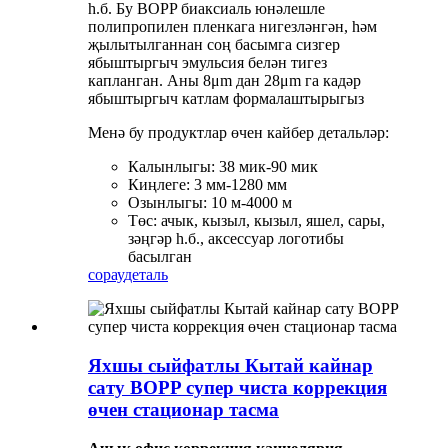
һ.б. Бу BOPP биаксиаль юнәлешле
полипропилен пленкага нигезләнгән, һәм
җылытылганнан соң басымга сизгер
ябыштыргыч эмульсия белән тигез
капланган. Аны 8μm дан 28μm га кадәр
ябыштыргыч катлам формалаштырыгыз
Менә бу продуктлар өчен кайбер детальләр:
Калынлыгы: 38 мик-90 мик
Киңлеге: 3 мм-1280 мм
Озынлыгы: 10 м-4000 м
Төс: ачык, кызыл, кызыл, яшел, сары,
зәңгәр һ.б., аксессуар логотибы
басылган
сорау
деталь
Яхшы сыйфатлы Кытай кайнар
сату BOPP супер чиста коррекция
өчен стационар тасма