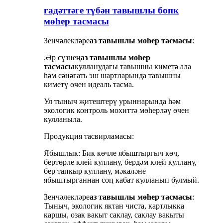
гадәттәге түбән тавышлы бопк
мөһер тасмасы
Зенчәлекләре
аз тавышлы мөһер тасмасы
:
.Әр сүзнең
аз тавышлы мөһер
тасмасы
кулланудагы тавышны киметә ала
һәм сәнәгать эш шартларында тавышны
киметү өчен идеаль тасма.
Ул тыныч җитештерү урыннарында һәм
экологик контроль мохиттә мөһерләү өчен
кулланыла.
Продукция тасвирламасы:
Ябышлык: Бик көчле ябыштыргыч көч,
бертөрле клей куллану, бердәм клей куллану,
бер тапкыр куллану, мәкаләне
ябыштырганнан соң кабат кулланып булмый.
Зенчәлекләре
аз тавышлы мөһер тасмасы
:
Тыныч, экологик яктан чиста, картлыкка
каршы, озак вакыт саклау, саклау вакыты