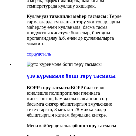
озаграк, эффект яхшырак, һәм югары
температурада куллану яхшырак.
Куллану
аз тавышлы мөһер тасмасы
: Төрле
тармакларда тупланган төрү яки товарларны
мөһерләү өчен кулланыла, басма тасма
продуктны кисәтүче билгеләр, брендны
пропагандалау һ.б. өчен дә кулланылырга
мөмкин.
сорау
деталь
үтә күренмәле бопп төрү тасмасы
BOPP төрү тасмасы
BOPP биаксиаль
юнәлешле полипропилен пленкага
нигезләнгән, һәм җылытылганнан соң
басымга сизгер ябыштыргыч эмульсияне
тигез тарата, 8 миктан 28 микка кадәр
ябыштыргыч катлам барлыкка китерә.
Менә кайбер детальләр
бопп төрү тасмасы
：