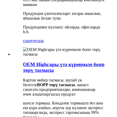
мөмкин
Продукция үзенчәлекләре: югары ачыклык,
ябышлык белән тулы
Продукцияне куллану: өйләрдә, офисларда
һ.б.
сорау
деталь
OEM Highгары үтә күренмәле бопп
төрү тасмасы
Картон мөһер тасмасы, шулай ук ​​
билгеле
BOPP төрү тасмасы
, җиңел
сәнәгать предприятияләре, компанияләр
өчен алыштыргысыз продукт
шәхси тормыш. Көндәлек тормышта без аны
еш күрә алабыз, аеруча зур күләмле экспресс
тапшырганда, экспресс тартмасының 99%