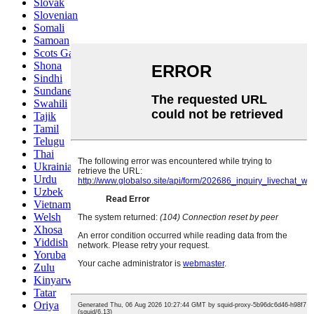
Slovak
Slovenian
Somali
Samoan
Scots Gaelic
Shona
Sindhi
Sundanese
Swahili
Tajik
Tamil
Telugu
Thai
Ukrainian
Urdu
Uzbek
Vietnamese
Welsh
Xhosa
Yiddish
Yoruba
Zulu
Kinyarwanda
Tatar
Oriya