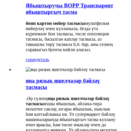
Ябыштыручы BOPP Транспарент
ябыштыргыч тасма
бопп картон мөһер тасмасы
мультфильм
мөһерләү өчен кулланыла, бездә үтә
күренмәле боп тасмасы, төсле оппозиция
тасмасы, басылган каплау тасмасы, аз
тавышлы төрү тасмасы һ.б. бар, аны сезнең
соравыгыз буенча көйли аласыз.
сорау
деталь
яңа ризык яшелчәләр бәйләү
тасмасы
.Әр сүзнең
яңа ризык яшелчәләр бәйләү
тасмасы
яхшы ябышлык, әйләнә-тирә
мохитне саклау, югары ябышлык, ныклык
һәм катгыйлыкка ия. Ул супермаркет бәйләү
машиналарында ябыштыргыч тасма куллану
өчен яраклы, һәм төсне ачыклау өчен дә
кулланырга мөмкин. Ул әйләнә-тирә мохитне