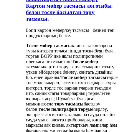
Картон мөһер тасмасы логотибы
белән төсле басылган төрү
тасмасы.
Бопп картон мөһерләү тасмасы - безнең төп
продуктларның берсе.
Төсле мөһер тасмасы
клиент таләпләренә
туры китереп теләсә нинди төскә буяп була
торган BOPP ике яклы полипропилен
пленкага нигезләнгән.
Төсле мөһер
тасмасы
картон төрү, запчастьларны төзәтү,
үткен әйберләрне бәйләү, сәнгать дизайны
һ.б. өчен яраклы.
Төсле мөһер тасмасы
төрле
төс модельләрен, эстетик ихтыяҗларга туры
китереп, төрле төс вариантларын тәкъдим
итә, сандыктагы товарларның төрлелеген
яхшырак аера; Шулай ук ​​булырга
мөмкин
төсле төрү тасмасы
бастыру
белән,
төсле полиграфия төрү
мөһерләү,
экспресс-логистика, халыкара сәүдә онлайн
сәүдә үзәге, электр приборлары, кием
маркасы аяк киеме, яктырткыч лампалар һәм
фонарьлар, җиһаз җиһазлары һәм башка