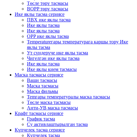
Төсле төрү тасмасы
BOPP төрү тасмасы
Ике яклы тасма сериясе
ПВХ ике яклы тасма
Ике яклы тасма
Ике яклы тасма
OPP ике яклы тасма
Temperatureгары температурага каршы тору Ике
яклы тасма
Ут сүндерүче ике яклы тасма
Чигелгән ике яклы тасма
Ике яклы тасма
Ике яклы кием тасмасы
Маска тасмасы сериясе
Ваши тасмасы
Маска тасмасы
Маска фильмы
Temгары температуралы маска тасмасы
Төсле маска тасмасы
Анти-УВ маска тасмасы
Крафт тасмасы сериясе
График тасма
Су активлаштырылган тасма
Күпчелек тасма сериясе
Күпчелек тасма