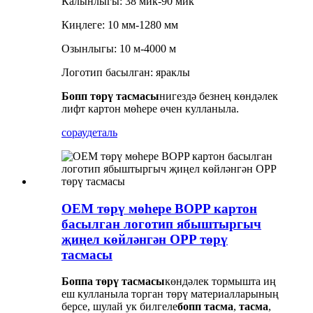
Калынлыгы: 38 мик-90 мик
Киңлеге: 10 мм-1280 мм
Озынлыгы: 10 м-4000 м
Логотип басылган: яраклы
Бопп төрү тасмасы
нигездә безнең көндәлек
лифт картон мөһере өчен кулланыла.
сорау
деталь
OEM төрү мөһере BOPP картон
басылган логотип ябыштыргыч
җиңел көйләнгән OPP төрү
тасмасы
Боппа төрү тасмасы
көндәлек тормышта иң
еш кулланыла торган төрү материалларының
берсе, шулай ук ​​билгеле
бопп тасма
,
тасма
,