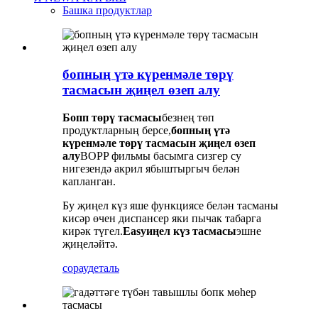
Башка продуктлар
бопның үтә күренмәле төрү
тасмасын җиңел өзеп алу
Бопп төрү тасмасы
безнең төп
продуктларның берсе,
бопның үтә
күренмәле төрү тасмасын җиңел өзеп
алу
BOPP фильмы басымга сизгер су
нигезендә акрил ябыштыргыч белән
капланган.
Бу җиңел күз яше функциясе белән тасманы
кисәр өчен диспансер яки пычак табарга
кирәк түгел.
Easyиңел күз тасмасы
эшне
җиңеләйтә.
сорау
деталь