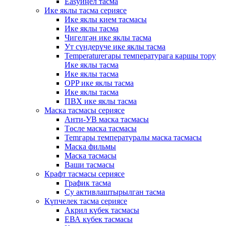
Easyиңел тасма
Ике яклы тасма сериясе
Ике яклы кием тасмасы
Ике яклы тасма
Чигелгән ике яклы тасма
Ут сүндерүче ике яклы тасма
Temperatureгары температурага каршы тору
Ике яклы тасма
Ике яклы тасма
OPP ике яклы тасма
Ике яклы тасма
ПВХ ике яклы тасма
Маска тасмасы сериясе
Анти-УВ маска тасмасы
Төсле маска тасмасы
Temгары температуралы маска тасмасы
Маска фильмы
Маска тасмасы
Ваши тасмасы
Крафт тасмасы сериясе
График тасма
Су активлаштырылган тасма
Күпчелек тасма сериясе
Акрил күбек тасмасы
ЕВА күбек тасмасы