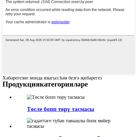
Хәбәрегезне монда языгыз һәм безгә җибәрегез
Продукция
категорияләре
Төсле бопп төрү тасмасы