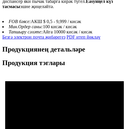
диспансер яки пычак табарга кирәк түгел.
Easyиңел күз
тасмасы
эшне җиңеләйтә.
FOB бәясе:
АКШ $ 0,5 - 9,999 / кисәк
Мин.Ордер саны:
100 кисәк / кисәк
Тапшыру сәләте:
Айга 10000 кисәк / кисәк
Безгә электрон почта җибәрегез
PDF итеп йөкләү
Продукциянең детальләре
Продукция тэглары