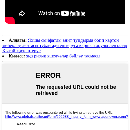
Алдагы:
Яхшы сыйфатлы анит-туңдырма бопп картон
мөһерләү лентасы түбән җитештерүгә каршы торучы ленталар
Кытай җитештерүе
Киләсе:
яңа ризык яшелчәләр бәйләү тасмасы