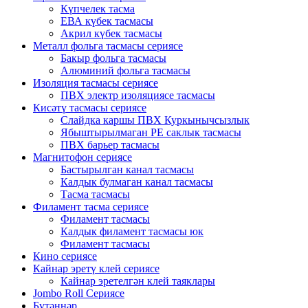
Күпчелек тасма
ЕВА күбек тасмасы
Акрил күбек тасмасы
Металл фольга тасмасы сериясе
Бакыр фольга тасмасы
Алюминий фольга тасмасы
Изоляция тасмасы сериясе
ПВХ электр изоляциясе тасмасы
Кисәтү тасмасы сериясе
Слайдка каршы ПВХ Куркынычсызлык
Ябыштырылмаган PE саклык тасмасы
ПВХ барьер тасмасы
Магнитофон сериясе
Бастырылган канал тасмасы
Калдык булмаган канал тасмасы
Тасма тасмасы
Филамент тасма сериясе
Филамент тасмасы
Калдык филамент тасмасы юк
Филамент тасмасы
Кино сериясе
Кайнар эретү клей сериясе
Кайнар эретелгән клей таяклары
Jombo Roll Сериясе
Бүтәннәр