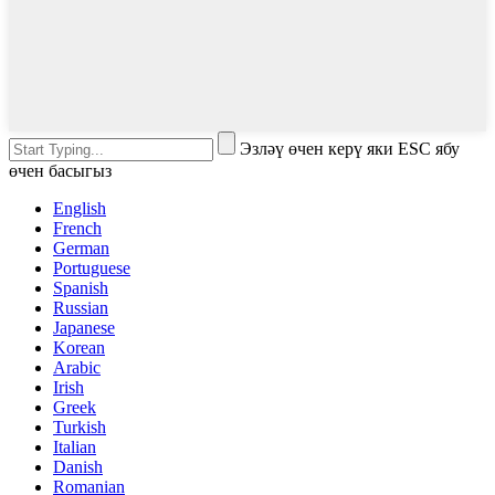
Эзләү өчен керү яки ESC ябу
өчен басыгыз
English
French
German
Portuguese
Spanish
Russian
Japanese
Korean
Arabic
Irish
Greek
Turkish
Italian
Danish
Romanian