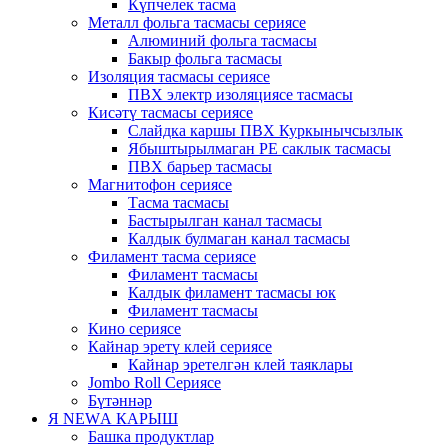
Күпчелек тасма
Металл фольга тасмасы сериясе
Алюминий фольга тасмасы
Бакыр фольга тасмасы
Изоляция тасмасы сериясе
ПВХ электр изоляциясе тасмасы
Кисәтү тасмасы сериясе
Слайдка каршы ПВХ Куркынычсызлык
Ябыштырылмаган PE саклык тасмасы
ПВХ барьер тасмасы
Магнитофон сериясе
Тасма тасмасы
Бастырылган канал тасмасы
Калдык булмаган канал тасмасы
Филамент тасма сериясе
Филамент тасмасы
Калдык филамент тасмасы юк
Филамент тасмасы
Кино сериясе
Кайнар эретү клей сериясе
Кайнар эретелгән клей таяклары
Jombo Roll Сериясе
Бүтәннәр
Я NEWА КАРЫШ
Башка продуктлар