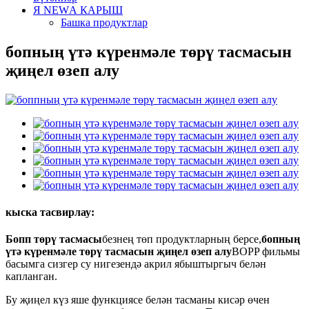
Я NEWА КАРЫШ
Башка продуктлар
бопның үтә күренмәле төрү тасмасын
җиңел өзеп алу
кыска тасвирлау:
Бопп төрү тасмасы
безнең төп продуктларның берсе,
бопның
үтә күренмәле төрү тасмасын җиңел өзеп алу
BOPP фильмы
басымга сизгер су нигезендә акрил ябыштыргыч белән
капланган.
Бу җиңел күз яше функциясе белән тасманы кисәр өчен