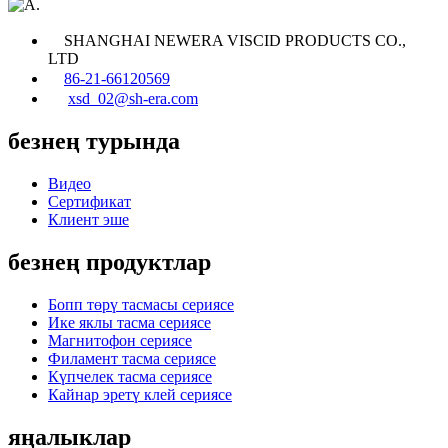
SHANGHAI NEWERA VISCID PRODUCTS CO.,
LTD
86-21-66120569
xsd_02@sh-era.com
безнең турында
Видео
Сертификат
Клиент эше
безнең продуктлар
Бопп төрү тасмасы сериясе
Ике яклы тасма сериясе
Магнитофон сериясе
Филамент тасма сериясе
Күпчелек тасма сериясе
Кайнар эретү клей сериясе
яңалыклар