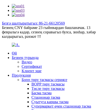
Безгә шалтыратыгыз: 86-21-66120569
Безнең CNY бәйрәме 23 гыйнвардан башланачак. 13
февральгә кадәр, сезнең соравыгыз булса, зинһар, хәбәр
калдырыгыз, рәхмәт !!!
Өй
Безнең турында
Видео
Сертификат
Клиент эше
Продукция
Бопп төрү тасмасы сериясе
BOPP төрү тасмасы
Төсле төрү тасмасы
Басма тасма
Стационар тасма
Суытуга каршы тасма
Супермаркет өчен стационар тасма