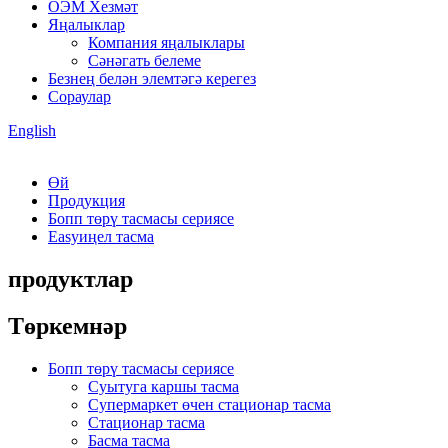
ОЭМ Хезмәт
Яңалыклар
Компания яңалыклары
Сәнәгать белеме
Безнең белән элемтәгә керегез
Сораулар
English
Өй
Продукция
Бопп төрү тасмасы сериясе
Easyиңел тасма
продуктлар
Төркемнәр
Бопп төрү тасмасы сериясе
Суытуга каршы тасма
Супермаркет өчен стационар тасма
Стационар тасма
Басма тасма