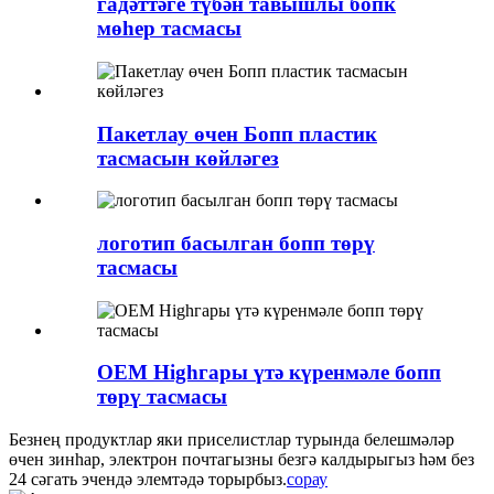
гадәттәге түбән тавышлы бопк
мөһер тасмасы
Пакетлау өчен Бопп пластик
тасмасын көйләгез
логотип басылган бопп төрү
тасмасы
OEM Highгары үтә күренмәле бопп
төрү тасмасы
Безнең продуктлар яки приселистлар турында белешмәләр
өчен зинһар, электрон почтагызны безгә калдырыгыз һәм без
24 сәгать эчендә элемтәдә торырбыз.
сорау