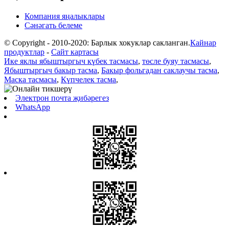
Компания яңалыклары
Сәнәгать белеме
© Copyright - 2010-2020: Барлык хокуклар сакланган.
Кайнар
продуктлар
-
Сайт картасы
Ике яклы ябыштыргыч күбек тасмасы
,
төсле буяу тасмасы
,
Ябыштыргыч бакыр тасма
,
Бакыр фольгадан саклаучы тасма
,
Маска тасмасы
,
Күпчелек тасма
,
Электрон почта җибәрегез
WhatsApp