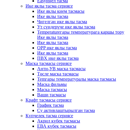
Easyиңел тасма
Ике яклы тасма сериясе
Ике яклы кием тасмасы
Ике яклы тасма
Чигелгән ике яклы тасма
Ут сүндерүче ике яклы тасма
Temperatureгары температурага каршы тору
Ике яклы тасма
Ике яклы тасма
OPP ике яклы тасма
Ике яклы тасма
ПВХ ике яклы тасма
Маска тасмасы сериясе
Анти-УВ маска тасмасы
Төсле маска тасмасы
Temгары температуралы маска тасмасы
Маска фильмы
Маска тасмасы
Ваши тасмасы
Крафт тасмасы сериясе
График тасма
Су активлаштырылган тасма
Күпчелек тасма сериясе
Акрил күбек тасмасы
ЕВА күбек тасмасы