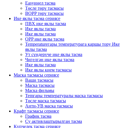
Easyиңел тасма
Төсле төрү тасмасы
BOPP төрү тасмасы
Ике яклы тасма сериясе
ПВХ ике яклы тасма
Ике яклы тасма
Ике яклы тасма
OPP ике яклы тасма
Temperatureгары температурага каршы тору Ике
яклы тасма
Ут сүндерүче ике яклы тасма
Чигелгән ике яклы тасма
Ике яклы тасма
Ике яклы кием тасмасы
Маска тасмасы сериясе
Ваши тасмасы
Маска тасмасы
Маска фильмы
Temгары температуралы маска тасмасы
Төсле маска тасмасы
Анти-УВ маска тасмасы
Крафт тасмасы сериясе
График тасма
Су активлаштырылган тасма
Күпчелек тасма сериясе