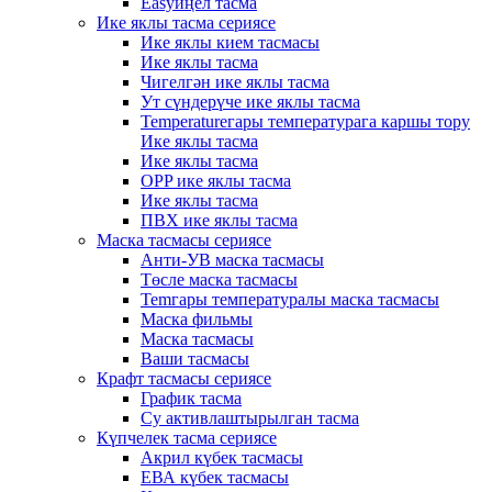
Easyиңел тасма
Ике яклы тасма сериясе
Ике яклы кием тасмасы
Ике яклы тасма
Чигелгән ике яклы тасма
Ут сүндерүче ике яклы тасма
Temperatureгары температурага каршы тору
Ике яклы тасма
Ике яклы тасма
OPP ике яклы тасма
Ике яклы тасма
ПВХ ике яклы тасма
Маска тасмасы сериясе
Анти-УВ маска тасмасы
Төсле маска тасмасы
Temгары температуралы маска тасмасы
Маска фильмы
Маска тасмасы
Ваши тасмасы
Крафт тасмасы сериясе
График тасма
Су активлаштырылган тасма
Күпчелек тасма сериясе
Акрил күбек тасмасы
ЕВА күбек тасмасы