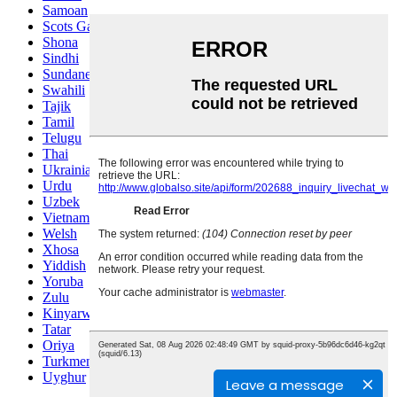
Samoan
Scots Gaelic
Shona
Sindhi
Sundanese
Swahili
Tajik
Tamil
Telugu
Thai
Ukrainian
Urdu
Uzbek
Vietnamese
Welsh
Xhosa
Yiddish
Yoruba
Zulu
Kinyarwanda
Tatar
Oriya
Turkmen
Uyghur
Leave a message