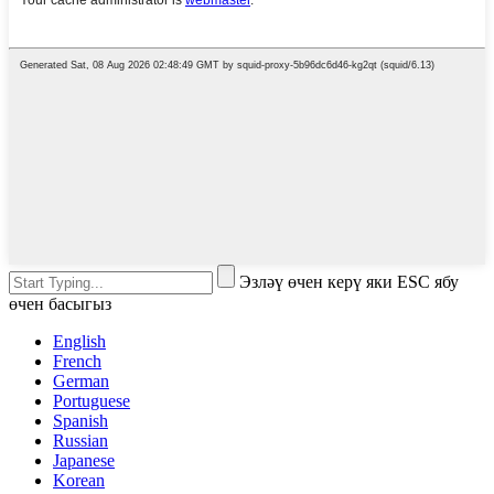
Эзләү өчен керү яки ESC ябу
өчен басыгыз
English
French
German
Portuguese
Spanish
Russian
Japanese
Korean