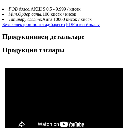
FOB бәясе:
АКШ $ 0,5 - 9,999 / кисәк
Мин.Ордер саны:
100 кисәк / кисәк
Тапшыру сәләте:
Айга 10000 кисәк / кисәк
Безгә электрон почта җибәрегез
PDF итеп йөкләү
Продукциянең детальләре
Продукция тэглары