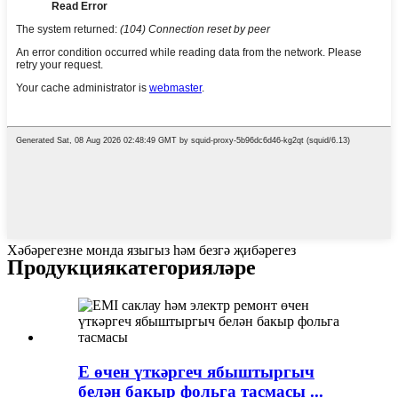
Хәбәрегезне монда языгыз һәм безгә җибәрегез
Продукция
категорияләре
E өчен үткәргеч ябыштыргыч
белән бакыр фольга тасмасы ...