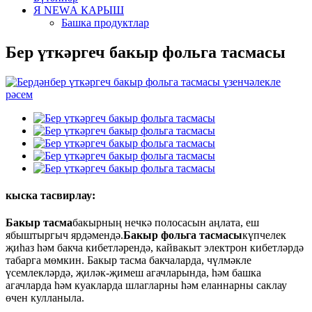
Я NEWА КАРЫШ
Башка продуктлар
Бер үткәргеч бакыр фольга тасмасы
кыска тасвирлау:
Бакыр тасма
бакырның нечкә полосасын аңлата, еш
ябыштыргыч ярдәмендә.
Бакыр фольга тасмасы
күпчелек
җиһаз һәм бакча кибетләрендә, кайвакыт электрон кибетләрдә
табарга мөмкин. Бакыр тасма бакчаларда, чүлмәкле
үсемлекләрдә, җиләк-җимеш агачларында, һәм башка
агачларда һәм куакларда шлагларны һәм еланнарны саклау
өчен кулланыла.