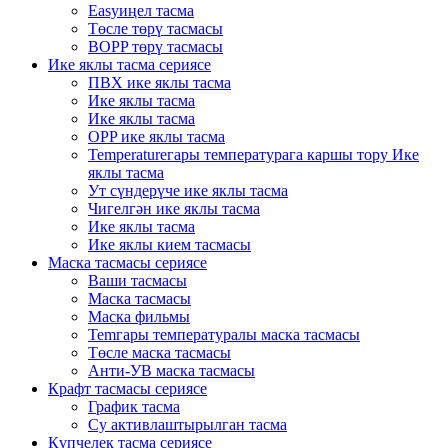
Easyиңел тасма
Төсле төрү тасмасы
BOPP төрү тасмасы
Ике яклы тасма сериясе
ПВХ ике яклы тасма
Ике яклы тасма
Ике яклы тасма
OPP ике яклы тасма
Temperatureгары температурага каршы тору Ике
яклы тасма
Ут сүндерүче ике яклы тасма
Чигелгән ике яклы тасма
Ике яклы тасма
Ике яклы кием тасмасы
Маска тасмасы сериясе
Ваши тасмасы
Маска тасмасы
Маска фильмы
Temгары температуралы маска тасмасы
Төсле маска тасмасы
Анти-УВ маска тасмасы
Крафт тасмасы сериясе
График тасма
Су активлаштырылган тасма
Күпчелек тасма сериясе