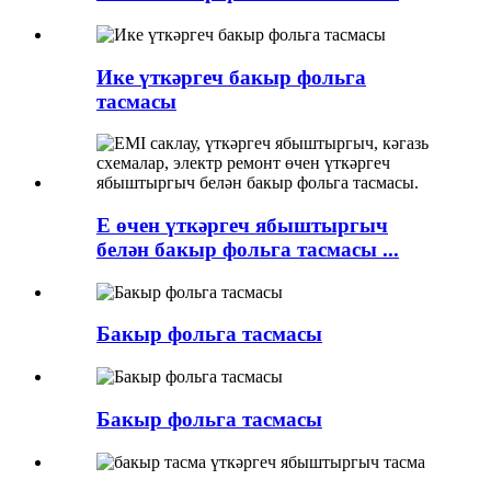
Ике үткәргеч бакыр фольга
тасмасы
E өчен үткәргеч ябыштыргыч
белән бакыр фольга тасмасы ...
Бакыр фольга тасмасы
Бакыр фольга тасмасы