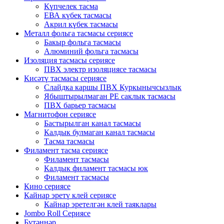
Күпчелек тасма
ЕВА күбек тасмасы
Акрил күбек тасмасы
Металл фольга тасмасы сериясе
Бакыр фольга тасмасы
Алюминий фольга тасмасы
Изоляция тасмасы сериясе
ПВХ электр изоляциясе тасмасы
Кисәтү тасмасы сериясе
Слайдка каршы ПВХ Куркынычсызлык
Ябыштырылмаган PE саклык тасмасы
ПВХ барьер тасмасы
Магнитофон сериясе
Бастырылган канал тасмасы
Калдык булмаган канал тасмасы
Тасма тасмасы
Филамент тасма сериясе
Филамент тасмасы
Калдык филамент тасмасы юк
Филамент тасмасы
Кино сериясе
Кайнар эретү клей сериясе
Кайнар эретелгән клей таяклары
Jombo Roll Сериясе
Бүтәннәр