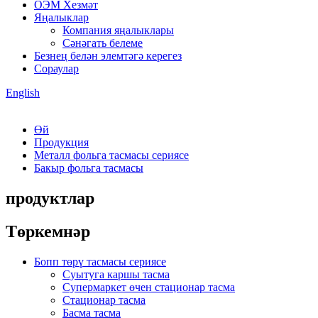
ОЭМ Хезмәт
Яңалыклар
Компания яңалыклары
Сәнәгать белеме
Безнең белән элемтәгә керегез
Сораулар
English
Өй
Продукция
Металл фольга тасмасы сериясе
Бакыр фольга тасмасы
продуктлар
Төркемнәр
Бопп төрү тасмасы сериясе
Суытуга каршы тасма
Супермаркет өчен стационар тасма
Стационар тасма
Басма тасма