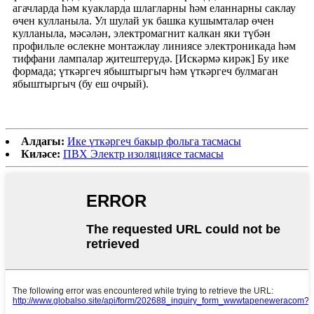
агачларда һәм куакларда шлагларны һәм еланнарны саклау
өчен кулланыла. Ул шулай ук ​​башка кушымталар өчен
кулланыла, мәсәлән, электромагнит калкан яки түбән
профильле өслекне монтажлау линиясе электроникада һәм
тиффани лампалар җитештерүдә. [Искәрмә кирәк] Бу ике
формада; үткәргеч ябыштыргыч һәм үткәргеч булмаган
ябыштыргыч (бу еш очрый).
Алдагы:
Ике үткәргеч бакыр фольга тасмасы
Киләсе:
ПВХ Электр изоляциясе тасмасы