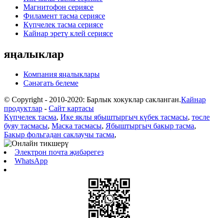
Магнитофон сериясе
Филамент тасма сериясе
Күпчелек тасма сериясе
Кайнар эретү клей сериясе
яңалыклар
Компания яңалыклары
Сәнәгать белеме
© Copyright - 2010-2020: Барлык хокуклар сакланган.
Кайнар
продуктлар
-
Сайт картасы
Күпчелек тасма
,
Ике яклы ябыштыргыч күбек тасмасы
,
төсле
буяу тасмасы
,
Маска тасмасы
,
Ябыштыргыч бакыр тасма
,
Бакыр фольгадан саклаучы тасма
,
Электрон почта җибәрегез
WhatsApp