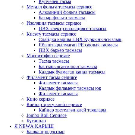
Күпчелек тасма
Металл фольга тасмасы сериясе
Алюминий фольга тасмасы
Бакыр фольга тасмасы
Изоляция тасмасы сериясе
ПВХ электр изоляциясе тасмасы
Кисәтү тасмасы сериясе
Слайдка каршы ПВХ Куркынычсызлык
Ябыштырылмаган PE саклык тасмасы
ПВХ барьер тасмасы
Магнитофон сериясе
Тасма тасмасы
Бастырылган канал тасмасы
Калдык булмаган канал тасмасы
Филамент тасма сериясе
Филамент тасмасы
Калдык филамент тасмасы юк
Филамент тасмасы
Кино сериясе
Кайнар эретү клей сериясе
Кайнар эретелгән клей таяклары
Jombo Roll Сериясе
Бүтәннәр
Я NEWА КАРЫШ
Башка продуктлар