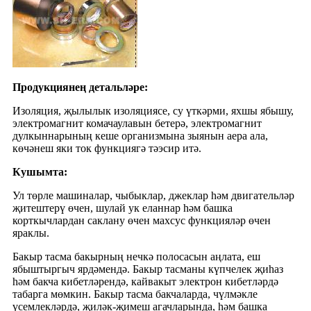
Продукциянең детальләре
:
Изоляция, җылылык изоляциясе, су үткәрми, яхшы ябышу,
электромагнит комачаулавын бетерә, электромагнит
дулкыннарының кеше организмына зыянын аера ала,
көчәнеш яки ток функциягә тәэсир итә.
Кушымта:
Ул төрле машиналар, чыбыклар, джеклар һәм двигательләр
җитештерү өчен, шулай ук ​​еланнар һәм башка
корткычлардан саклану өчен махсус функцияләр өчен
яраклы.
Бакыр тасма бакырның нечкә полосасын аңлата, еш
ябыштыргыч ярдәмендә. Бакыр тасманы күпчелек җиһаз
һәм бакча кибетләрендә, кайвакыт электрон кибетләрдә
табарга мөмкин. Бакыр тасма бакчаларда, чүлмәкле
үсемлекләрдә, җиләк-җимеш агачларында, һәм башка