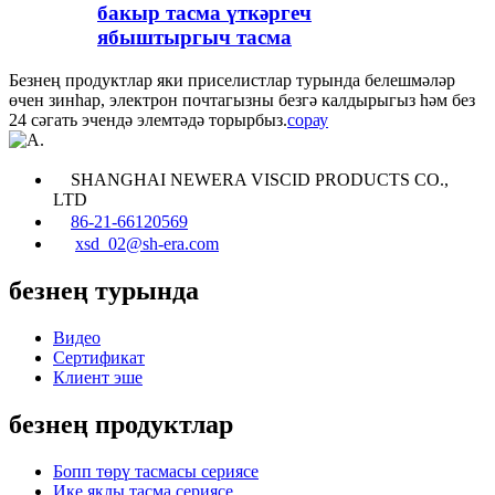
бакыр тасма үткәргеч
ябыштыргыч тасма
Безнең продуктлар яки приселистлар турында белешмәләр
өчен зинһар, электрон почтагызны безгә калдырыгыз һәм без
24 сәгать эчендә элемтәдә торырбыз.
сорау
SHANGHAI NEWERA VISCID PRODUCTS CO.,
LTD
86-21-66120569
xsd_02@sh-era.com
безнең турында
Видео
Сертификат
Клиент эше
безнең продуктлар
Бопп төрү тасмасы сериясе
Ике яклы тасма сериясе