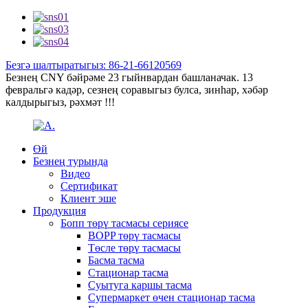
Безгә шалтыратыгыз: 86-21-66120569
Безнең CNY бәйрәме 23 гыйнвардан башланачак. 13
февральгә кадәр, сезнең соравыгыз булса, зинһар, хәбәр
калдырыгыз, рәхмәт !!!
Өй
Безнең турында
Видео
Сертификат
Клиент эше
Продукция
Бопп төрү тасмасы сериясе
BOPP төрү тасмасы
Төсле төрү тасмасы
Басма тасма
Стационар тасма
Суытуга каршы тасма
Супермаркет өчен стационар тасма