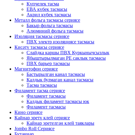
Күпчелек тасма
ЕВА күбек тасмасы
Акрил күбек тасмасы
Металл фольга тасмасы сериясе
Бакыр фольга тасмасы
Алюминий фольга тасмасы
Изоляция тасмасы сериясе
ПВХ электр изоляциясе тасмасы
Кисәтү тасмасы сериясе
Слайдка каршы ПВХ Куркынычсызлык
Ябыштырылмаган PE саклык тасмасы
ПВХ барьер тасмасы
Магнитофон сериясе
Бастырылган канал тасмасы
Калдык булмаган канал тасмасы
Тасма тасмасы
Филамент тасма сериясе
Филамент тасмасы
Калдык филамент тасмасы юк
Филамент тасмасы
Кино сериясе
Кайнар эретү клей сериясе
Кайнар эретелгән клей таяклары
Jombo Roll Сериясе
Бүтәннәр