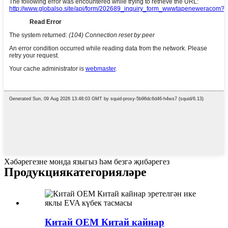
Хәбәрегезне монда языгыз һәм безгә җибәрегез
Продукция
категорияләре
Китай OEM Китай кайнар