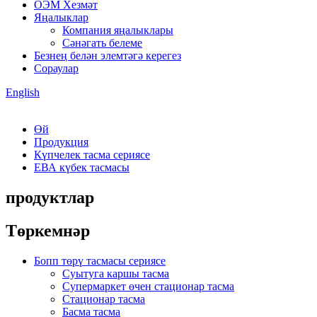
ОЭМ Хезмәт
Яңалыклар
Компания яңалыклары
Сәнәгать белеме
Безнең белән элемтәгә керегез
Сораулар
English
Өй
Продукция
Күпчелек тасма сериясе
ЕВА күбек тасмасы
продуктлар
Төркемнәр
Бопп төрү тасмасы сериясе
Суытуга каршы тасма
Супермаркет өчен стационар тасма
Стационар тасма
Басма тасма