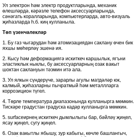
Ул электрон һәм электр продуктларында, механик
өлешләрдә, кәрәзле телефон аксессуарларында,
сәнәгать коралларында, компьютерларда, авто-визуаль
җиһазларда һ.б. киң кулланыла.
Төп үзенчәлекләр
1. Бу газ чыгарудан һәм атомизациядән саклану өчен бик
яхшы мөһерләү эшенә ия.
2. Кысу һәм деформациягә искиткеч каршылык, ягъни
эластиклык ныклы, бу аксессуарларның озак вакыт
шоктан саклануын тәэмин итә ала.
3. Ул ялкын сүндерүче, зарарлы агулы матдәләр юк,
калмый, җиһазларны пычратмый һәм металлларга
коррозицион түгел.
4. Төрле температура диапазонында кулланырга мөмкин.
Тискәре градустан градуска кадәр кулланырга мөмкин.
5. surfaceирнең искиткеч дымлылыгы бар, бәйләү җиңел,
ясау җиңел, сугу җиңел.
6. Озак вакытлы ябышу, зур кабыгы, көчле башлангыч,