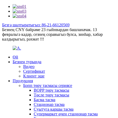
Безгә шалтыратыгыз: 86-21-66120569
Безнең CNY бәйрәме 23 гыйнвардан башланачак. 13
февральгә кадәр, сезнең соравыгыз булса, зинһар, хәбәр
калдырыгыз, рәхмәт !!!
Өй
Безнең турында
Видео
Сертификат
Клиент эше
Продукция
Бопп төрү тасмасы сериясе
BOPP төрү тасмасы
Төсле төрү тасмасы
Басма тасма
Стационар тасма
Суытуга каршы тасма
Супермаркет өчен стационар тасма