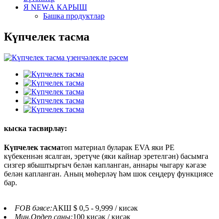
Я NEWА КАРЫШ
Башка продуктлар
Күпчелек тасма
кыска тасвирлау:
Күпчелек тасма
төп материал буларак EVA яки PE
күбекеннән ясалган, эретүче (яки кайнар эретелгән) басымга
сизгер ябыштыргыч белән капланган, аннары чыгару кәгазе
белән капланган. Аның мөһерләү һәм шок сеңдерү функциясе
бар.
FOB бәясе:
АКШ $ 0,5 - 9,999 / кисәк
Мин.Ордер саны:
100 кисәк / кисәк