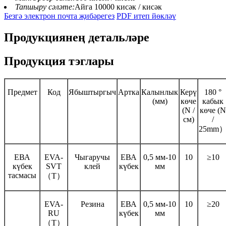
Тапшыру сәләте:
Айга 10000 кисәк / кисәк
Безгә электрон почта җибәрегез
PDF итеп йөкләү
Продукциянең детальләре
Продукция тэглары
Предмет
Код
Ябыштыргыч
Артка
Калынлык
Керү
180 °
(мм)
көче
кабык
(N /
көче (N
см)
/
25mm
ЕВА
EVA-
Чыгаручы
ЕВА
0,5 мм-10
10
≥10
күбек
SVT
клей
күбек
мм
тасмасы
（T）
EVA-
Резина
ЕВА
0,5 мм-10
10
≥20
RU
күбек
мм
（T）