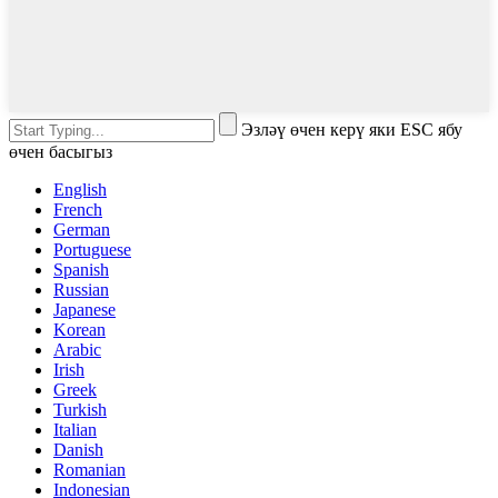
Эзләү өчен керү яки ESC ябу
өчен басыгыз
English
French
German
Portuguese
Spanish
Russian
Japanese
Korean
Arabic
Irish
Greek
Turkish
Italian
Danish
Romanian
Indonesian