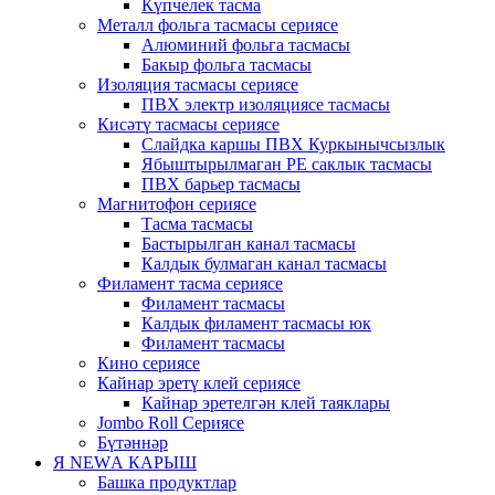
Күпчелек тасма
Металл фольга тасмасы сериясе
Алюминий фольга тасмасы
Бакыр фольга тасмасы
Изоляция тасмасы сериясе
ПВХ электр изоляциясе тасмасы
Кисәтү тасмасы сериясе
Слайдка каршы ПВХ Куркынычсызлык
Ябыштырылмаган PE саклык тасмасы
ПВХ барьер тасмасы
Магнитофон сериясе
Тасма тасмасы
Бастырылган канал тасмасы
Калдык булмаган канал тасмасы
Филамент тасма сериясе
Филамент тасмасы
Калдык филамент тасмасы юк
Филамент тасмасы
Кино сериясе
Кайнар эретү клей сериясе
Кайнар эретелгән клей таяклары
Jombo Roll Сериясе
Бүтәннәр
Я NEWА КАРЫШ
Башка продуктлар