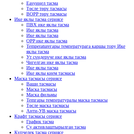
Easyиңел тасма
Төсле төрү тасмасы
BOPP төрү тасмасы
Ике яклы тасма сериясе
ПВХ ике яклы тасма
Ике яклы тасма
Ике яклы тасма
OPP ике яклы тасма
Temperatureгары температурага каршы тору Ике
яклы тасма
Ут сүндерүче ике яклы тасма
Чигелгән ике яклы тасма
Ике яклы тасма
Ике яклы кием тасмасы
Маска тасмасы сериясе
Ваши тасмасы
Маска тасмасы
Маска фильмы
Temгары температуралы маска тасмасы
Төсле маска тасмасы
Анти-УВ маска тасмасы
Крафт тасмасы сериясе
График тасма
Су активлаштырылган тасма
Күпчелек тасма сериясе