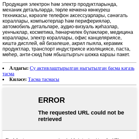
Продукция электрон һәм электр продуктларында,
механик детальләрдә, төрле кечкенә көнкүреш
техникасы, кәрәзле телефон аксессуарлары, сәнәгать
кораллары, компьютерлар һәм периферияләр,
автомобиль детальләре, аудио-визуаль җиһазлар,
уенчыклар, косметика, һөнәрчелек бүләкләре, медицина
кораллары, электр кораллары, офис канцеляриясе,
киштә дисплей, өй бизәлеше, акрил пыяла, керамик
продуктлар, транспорт индустриясе изоляциясе, паста,
мөһер, анти-скид һәм ябыштыргыч шокка каршы пакет.
Алдагы:
Су активлаштырылган ныгытылган басма кәгазь
тасма
Киләсе:
Тасма тасмасы