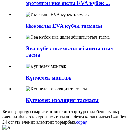
эретелгән ике яклы EVA күбек ...
Ике яклы EVA күбек тасмасы
Эва күбек ике яклы ябыштыргыч
тасма
Күпчелек монтаж
Күпчелек изоляция тасмасы
Безнең продуктлар яки приселистлар турында белешмәләр
өчен зинһар, электрон почтагызны безгә калдырыгыз һәм без
24 сәгать эчендә элемтәдә торырбыз.
сорау