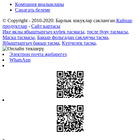
Компания яңалыклары
Сәнәгать белеме
© Copyright - 2010-2020: Барлык хокуклар сакланган.
Кайнар
продуктлар
-
Сайт картасы
Ике яклы ябыштыргыч күбек тасмасы
,
төсле буяу тасмасы
,
Маска тасмасы
,
Бакыр фольгадан саклаучы тасма
,
Ябыштыргыч бакыр тасма
,
Күпчелек тасма
,
Электрон почта җибәрегез
WhatsApp
x