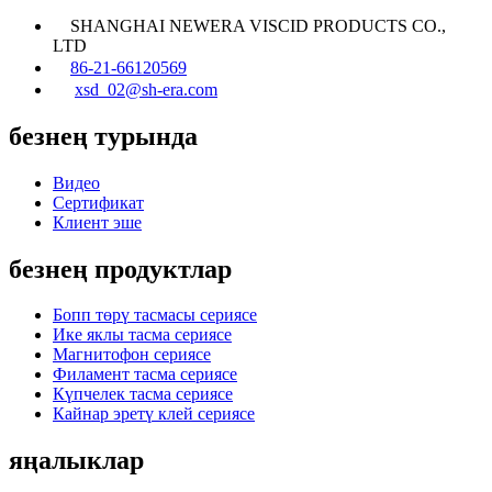
SHANGHAI NEWERA VISCID PRODUCTS CO.,
LTD
86-21-66120569
xsd_02@sh-era.com
безнең турында
Видео
Сертификат
Клиент эше
безнең продуктлар
Бопп төрү тасмасы сериясе
Ике яклы тасма сериясе
Магнитофон сериясе
Филамент тасма сериясе
Күпчелек тасма сериясе
Кайнар эретү клей сериясе
яңалыклар