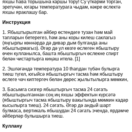
яхшы һава торышына каршы тору! Су үткәрми торган,
эретүчән, югары температурага чыдам, кәкре өслектә
яхшы яраклашу бар.
Инструкция
1. Ябыштырылган әйбер өстендәге тузан һәм май
тапларын бетерегез, һәм аны коры килеш саклагыз
(яңгырлы көннәрдә дә дивар дым булганда аны
ябыштырмагыз). Әгәр дә ул көзге өслеген ябыштыру
өчен кулланылса, башта ябыштыргыч өслекне спирт
белән чистартырга киңәш ителә. [1]
2. Эшләгәндә температура 10 thanдан түбән булырга
тиеш түгел, югыйсә ябыштыргыч тасма һәм ябыштыру
өслеге чәч киптергеч белән дөрес җылытылырга мөмкин,
3. Басымга сизгер ябыштыргыч тасма 24 сәгать
ябыштырылганнан соң иң яхшы эффектын күрсәтә
(ябыштыргыч тасма ябыштыру вакытында мөмкин кадәр
кысылырга тиеш). 24 сәгать. Әгәр дә андый шарт
булмаса, вертикаль ябышудан 24 сәгать эчендә, ярдәмче
әйберләр булышырга тиеш.
Куллану