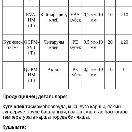
EVA-
Кайнар эретү
ЕВА
0,5 мм-10
10
≥10
HM
клей
күбек
мм
（T）
Күпчелек
QCPM-
Чыгаручы
PE
0,5 мм-10
20
≥20
тасма
SVT
клей
күбек
мм
（T）
QCPM-
Акрил
PE
0,5 мм-10
10
6
HM
күбек
мм
（T）
Продукциянең детальләре
:
Күпчелек тасма
мөһерләүдә, кысылуга каршы, ялкын
сүндерүче, көчле башлангыч, озакка сузылган һәм югары
температурага каршы торуда бик яхшы.
Кушымта: